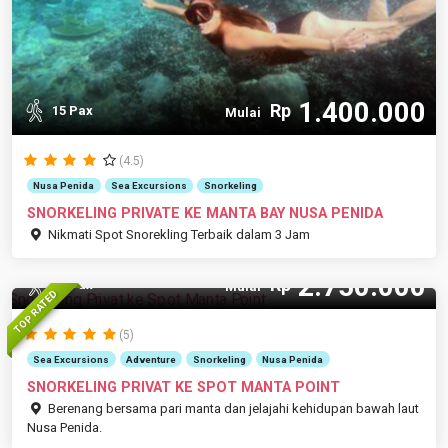
1.400.000
Rp
15 Pax
Mulai
(4.5)
Nusa Penida
Sea Excursions
Snorkeling
SNORKELING PRIVATE KE MANTA BAY NUSA PENIDA
Nikmati Spot Snorekling Terbaik dalam 3 Jam
2.750.000
Rp
15 Pax
Mulai
TOP RATED
(5)
Sea Excursions
Adventure
Snorkeling
Nusa Penida
SNORKELING PRIVAT KE SPOT MANTA POINT
Berenang bersama pari manta dan jelajahi kehidupan bawah laut
Nusa Penida.