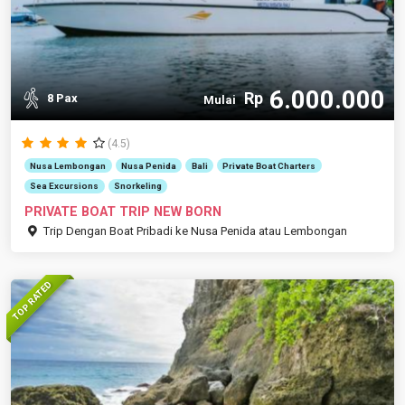
6.000.000
Rp
8 Pax
Mulai
(4.5)
Nusa Lembongan
Nusa Penida
Bali
Private Boat Charters
Sea Excursions
Snorkeling
PRIVATE BOAT TRIP NEW BORN
Trip Dengan Boat Pribadi ke Nusa Penida atau Lembongan
TOP RATED