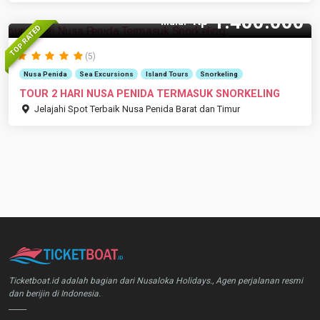
1.400.000
Rp
Mulai
TOP RATED
(5)
Nusa Penida
Sea Excursions
Island Tours
Snorkeling
TOUR 2 HARI NUSA PENIDA TERMASUK SNORKELING
Jelajahi Spot Terbaik Nusa Penida Barat dan Timur
Ticketboat.id adalah bagian dari Nusaloka Holidays., Agen perjalanan resmi
dan berijin di Indonesia.
_____