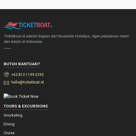
Ticketboat.id adalah bagian dari Nusaloka Holidays., Agen perjalanan resmi
dan berijin di Indonesia.
_____
BUTUH BANTUAN?
+62-812-1199-2292
hello@ticketboat.id
TOURS & EXCURSIONS
Snorkeling
Diving
Cruise