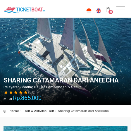
0
SHARING CATAMARAN DARI ANEECHA
Pelayaran Sharing Bali ke Lembongan & Sanur
(5.0)
Rp.
865.000
Mulai
Home
Tour & Aktivitas Laut
Sharing Catamaran dari Aneecha