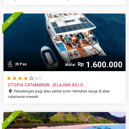
NEW
1.600.000
Rp
25 Pax
Mulai
(4.7)
UTOPIA CATAMARAN: JELAJAHI GILI D...
Petualangan pagi atau santai sore—temukan surga di atas
catamaran mewah.
NEW