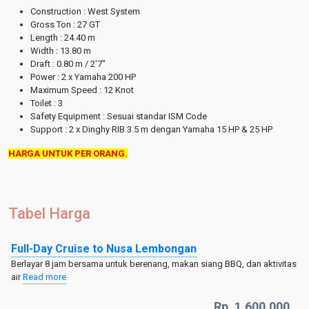
Construction : West System
Gross Ton : 27 GT
Length : 24.40 m
Width : 13.80 m
Draft : 0.80 m / 2'7"
Power : 2 x Yamaha 200 HP
Maximum Speed : 12 Knot
Toilet : 3
Safety Equipment : Sesuai standar ISM Code
Support : 2 x Dinghy RIB 3.5 m dengan Yamaha 15 HP & 25 HP
HARGA UNTUK PER ORANG.
Tabel Harga
Full-Day Cruise to Nusa Lembongan
Berlayar 8 jam bersama untuk berenang, makan siang BBQ, dan aktivitas
air
Read more
Rp. 1.600.000