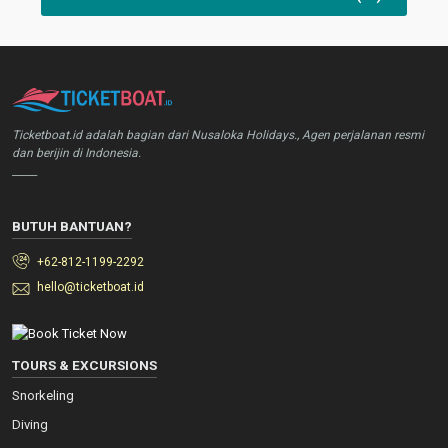
Ticketboat.id adalah bagian dari Nusaloka Holidays., Agen perjalanan resmi
dan berijin di Indonesia.
_____
BUTUH BANTUAN?
+62-812-1199-2292
hello@ticketboat.id
TOURS & EXCURSIONS
Snorkeling
Diving