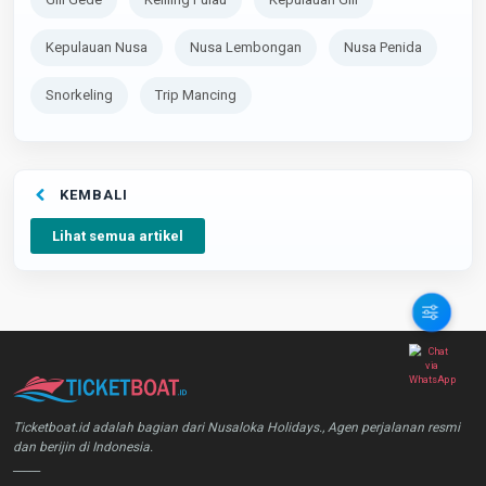
Kepulauan Nusa
Nusa Lembongan
Nusa Penida
Snorkeling
Trip Mancing
KEMBALI
Lihat semua artikel
Ticketboat.id adalah bagian dari Nusaloka Holidays., Agen perjalanan resmi
dan berijin di Indonesia.
_____