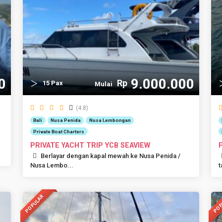
0
9.000.000
Rp
15 Pax
Mulai
(4.8)
Bali
Nusa Penida
Nusa Lembongan
Private Boat Charters
PRIVATE YACHT TRIP YCB SEAVIEW
Berlayar dengan kapal mewah ke Nusa Penida /
Nusa Lembo...
t
POPULAR
POP