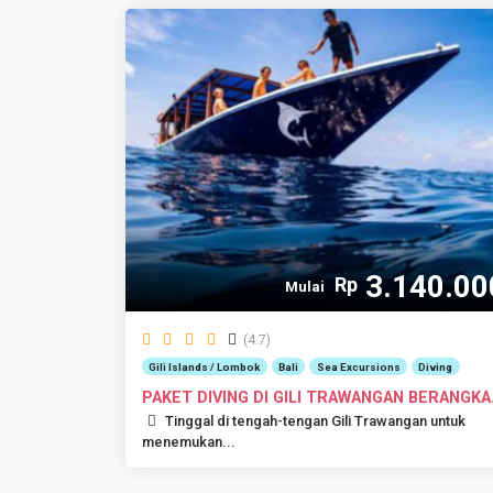
3.140.00
Rp
Mulai
(4.7)
Gili Islands / Lombok
Bali
Sea Excursions
Diving
PAKET DIVING DI GILI TRAWANGAN BERANGKA
DAR...
Tinggal di tengah-tengan Gili Trawangan untuk
menemukan...