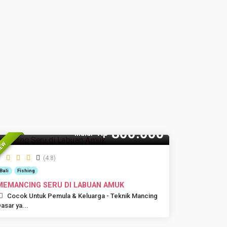
800.000
Rp
Mulai
EW
(4.8)
Bali
Fishing
MEMANCING SERU DI LABUAN AMUK
Cocok Untuk Pemula & Keluarga - Teknik Mancing
asar ya...