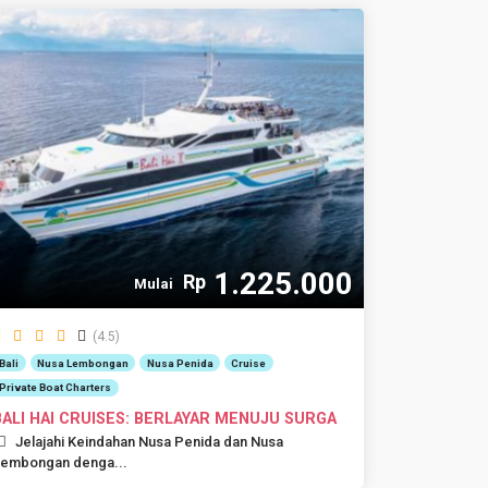
1.225.000
Rp
Mulai
(4.5)
Bali
Nusa Lembongan
Nusa Penida
Cruise
Private Boat Charters
BALI HAI CRUISES: BERLAYAR MENUJU SURGA
Jelajahi Keindahan Nusa Penida dan Nusa
embongan denga...