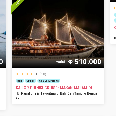
NEW
B
0
510.000
Rp
Mulai
(4.8)
Bali
Cruise
Sea Excursions
SAILOR PHINISI CRUISE: MAKAN MALAM DI
PHINIS...
Kapal phinisi favoritmu di Bali! Dari Tanjung Benoa
ke ...