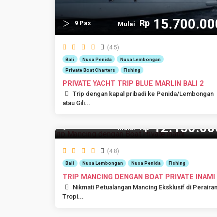
15.700.00
Rp
9 Pax
Mulai
(4.5)
Bali
Nusa Penida
Nusa Lembongan
Private Boat Charters
Fishing
PRIVATE YACHT TRIP BLUE MARLIN BALI 2
Trip dengan kapal pribadi ke Penida/Lembongan
atau Gili...
12.150.00
Rp
10 Pax
Mulai
(4.8)
Bali
Nusa Lembongan
Nusa Penida
Fishing
TRIP MANCING DENGAN BOAT PRIVATE INAMI
Nikmati Petualangan Mancing Eksklusif di Peraira
Tropi...