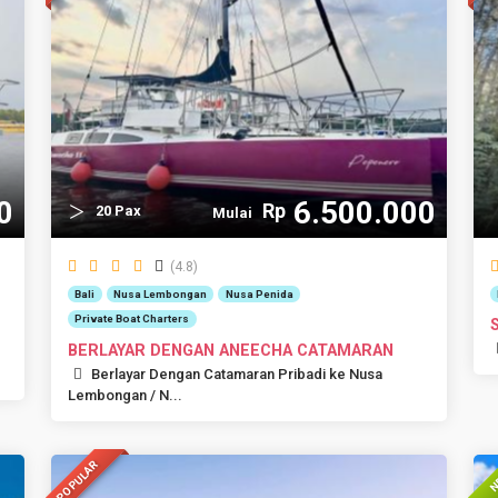
0
6.500.000
Rp
20 Pax
Mulai
(4.8)
Bali
Nusa Lembongan
Nusa Penida
Private Boat Charters
BERLAYAR DENGAN ANEECHA CATAMARAN
Berlayar Dengan Catamaran Pribadi ke Nusa
Lembongan / N...
POPULAR
N