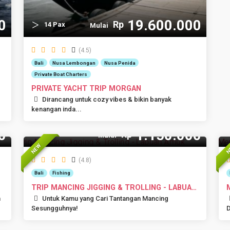
0
19.600.000
Rp
14 Pax
Mulai
(4.5)
Bali
Nusa Lembongan
Nusa Penida
Private Boat Charters
PRIVATE YACHT TRIP MORGAN
Dirancang untuk cozy vibes & bikin banyak
kenangan inda...
0
1.150.000
Rp
Mulai
NEW
N
(4.8)
Bali
Fishing
TRIP MANCING JIGGING & TROLLING - LABUAN
AMU...
n
Untuk Kamu yang Cari Tantangan Mancing
Sesungguhnya!
D