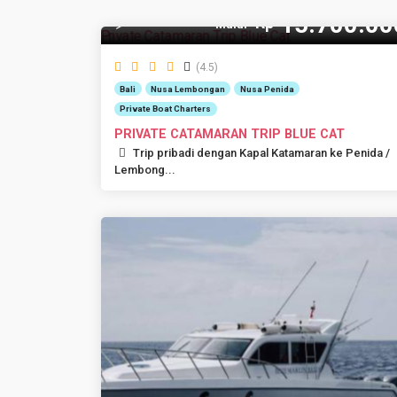
15.700.00
Rp
12 Pax
Mulai
(4.5)
Bali
Nusa Lembongan
Nusa Penida
Private Boat Charters
PRIVATE CATAMARAN TRIP BLUE CAT
Trip pribadi dengan Kapal Katamaran ke Penida /
Lembong...