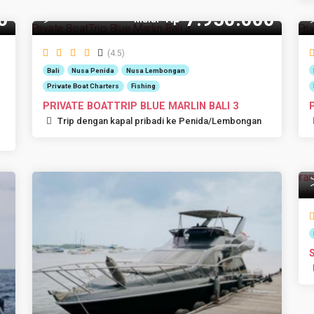
0
7.950.000
Rp
8 Pax
Mulai
(4.5)
Bali
Nusa Penida
Nusa Lembongan
Private Boat Charters
Fishing
PRIVATE BOATTRIP BLUE MARLIN BALI 3
Trip dengan kapal pribadi ke Penida/Lembongan