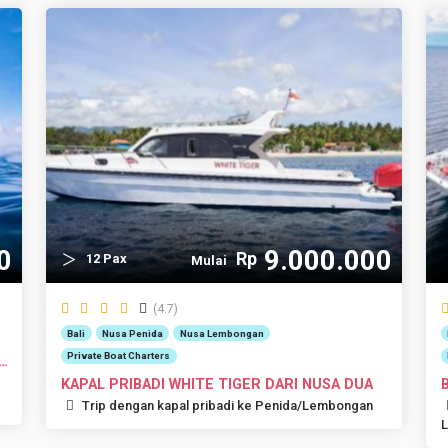
0
9.000.000
Rp
12 Pax
Mulai
(4.7)
Bali
Nusa Penida
Nusa Lembongan
Private Boat Charters
T
KAPAL PRIBADI WHITE TIGER DARI NUSA DUA
Trip dengan kapal pribadi ke Penida/Lembongan
L