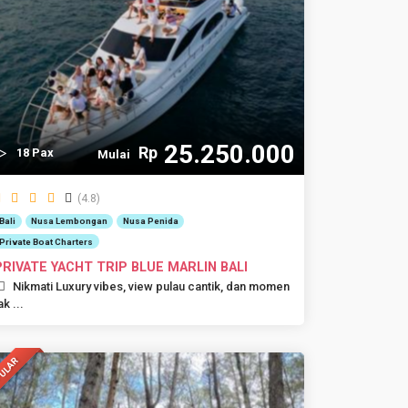
25.250.000
Rp
18 Pax
Mulai
(4.8)
Bali
Nusa Lembongan
Nusa Penida
Private Boat Charters
PRIVATE YACHT TRIP BLUE MARLIN BALI
Nikmati Luxury vibes, view pulau cantik, dan momen
ak ...
ULAR