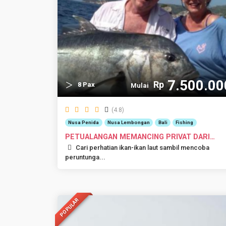
7.500.00
Rp
8 Pax
Mulai
(4.8)
Nusa Penida
Nusa Lembongan
Bali
Fishing
PETUALANGAN MEMANCING PRIVAT DARI
NUSA DUA
Cari perhatian ikan-ikan laut sambil mencoba
peruntunga...
POPULAR