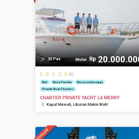
20.000.00
Rp
35 Pax
Mulai
(5)
Bali
Nusa Penida
Nusa Lembongan
Private Boat Charters
CHARTER PRIVATE YACHT LA MERRY
Kapal Mewah, Liburan Makin Wah!
POPULAR