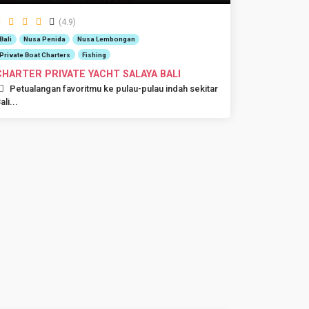
(4.9)
Bali
Nusa Penida
Nusa Lembongan
Private Boat Charters
Fishing
CHARTER PRIVATE YACHT SALAYA BALI
Petualangan favoritmu ke pulau-pulau indah sekitar
ali...