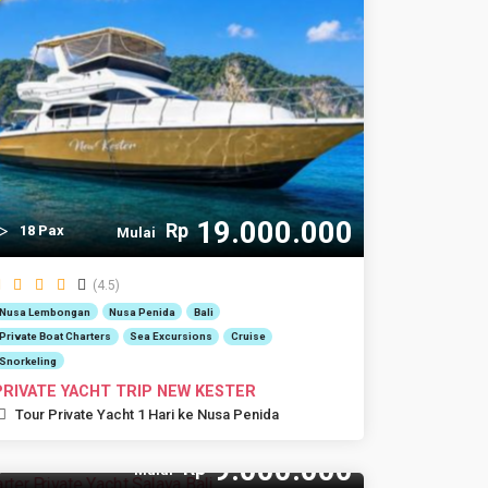
19.000.000
Rp
18 Pax
Mulai
(4.5)
Nusa Lembongan
Nusa Penida
Bali
Private Boat Charters
Sea Excursions
Cruise
Snorkeling
PRIVATE YACHT TRIP NEW KESTER
Tour Private Yacht 1 Hari ke Nusa Penida
9.000.000
Rp
9 Pax
Mulai