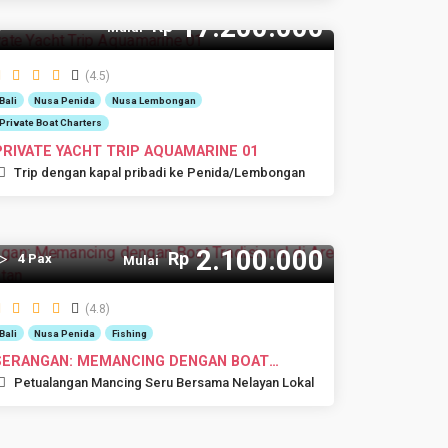
17.200.000
Rp
12 Pax
Mulai
(4.5)
Bali
Nusa Penida
Nusa Lembongan
Private Boat Charters
PRIVATE YACHT TRIP AQUAMARINE 01
Trip dengan kapal pribadi ke Penida/Lembongan
2.100.000
Rp
4 Pax
Mulai
(4.8)
Bali
Nusa Penida
Fishing
SERANGAN: MEMANCING DENGAN BOAT
TRADISIONAL ...
Petualangan Mancing Seru Bersama Nelayan Lokal