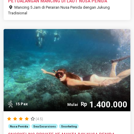
PETUALANGAN MANCING DI LAUT NUSA PENIDA
Mancing 5 Jam di Perairan Nusa Penida dengan Jukung
Tradisional
1.400.000
Rp
15 Pax
Mulai
(4.5)
Nusa Penida
Sea Excursions
Snorkeling