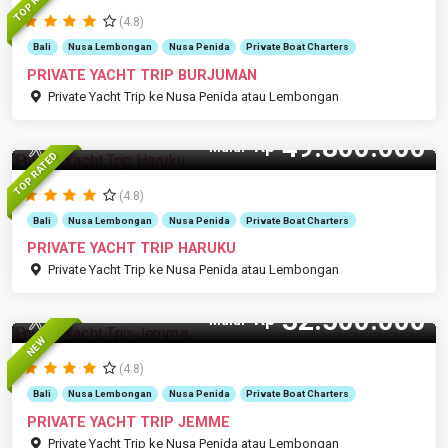
(4.8)
Bali
Nusa Lembongan
Nusa Penida
Private Boat Charters
PRIVATE YACHT TRIP BURJUMAN
Private Yacht Trip ke Nusa Penida atau Lembongan
49.800.000
Rp
30 Pax
Mulai
TOP RATED
(4.8)
Bali
Nusa Lembongan
Nusa Penida
Private Boat Charters
PRIVATE YACHT TRIP HARUKU
Private Yacht Trip ke Nusa Penida atau Lembongan
32.500.000
Rp
14 Pax
Mulai
NEW
(4.8)
Bali
Nusa Lembongan
Nusa Penida
Private Boat Charters
PRIVATE YACHT TRIP JEMME
Private Yacht Trip ke Nusa Penida atau Lembongan