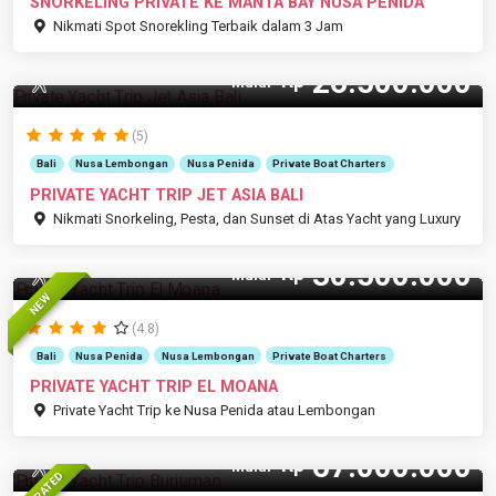
SNORKELING PRIVATE KE MANTA BAY NUSA PENIDA
Nikmati Spot Snorekling Terbaik dalam 3 Jam
26.500.000
Rp
35 Pax
Mulai
(5)
Bali
Nusa Lembongan
Nusa Penida
Private Boat Charters
PRIVATE YACHT TRIP JET ASIA BALI
Nikmati Snorkeling, Pesta, dan Sunset di Atas Yacht yang Luxury
30.500.000
Rp
15 Pax
Mulai
NEW
(4.8)
Bali
Nusa Penida
Nusa Lembongan
Private Boat Charters
PRIVATE YACHT TRIP EL MOANA
Private Yacht Trip ke Nusa Penida atau Lembongan
67.000.000
Rp
14 Pax
Mulai
TOP RATED