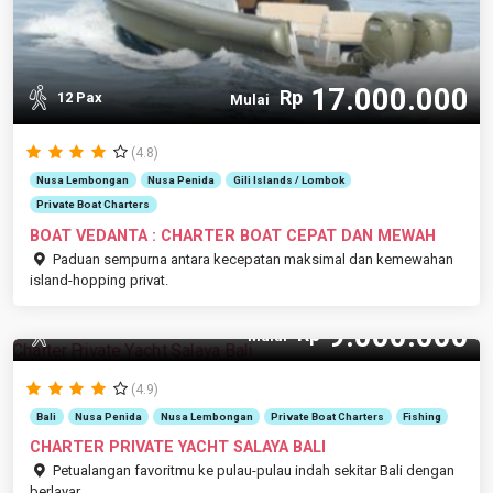
17.000.000
Rp
12 Pax
Mulai
(4.8)
Nusa Lembongan
Nusa Penida
Gili Islands / Lombok
Private Boat Charters
BOAT VEDANTA : CHARTER BOAT CEPAT DAN MEWAH
Paduan sempurna antara kecepatan maksimal dan kemewahan
island-hopping privat.
9.000.000
Rp
9 Pax
Mulai
(4.9)
Bali
Nusa Penida
Nusa Lembongan
Private Boat Charters
Fishing
CHARTER PRIVATE YACHT SALAYA BALI
Petualangan favoritmu ke pulau-pulau indah sekitar Bali dengan
berlayar