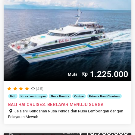
1.225.000
Rp
Mulai
(4.5)
Bali
Nusa Lembongan
Nusa Penida
Cruise
Private Boat Charters
BALI HAI CRUISES: BERLAYAR MENUJU SURGA
Jelajahi Keindahan Nusa Penida dan Nusa Lembongan dengan
Pelayaran Mewah
15.700.000
Rp
12 Pax
Mulai