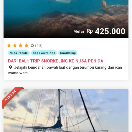
425.000
Rp
Mulai
(4.8)
Nusa Penida
Sea Excursions
Snorkeling
DARI BALI: TRIP SNORKELING KE NUSA PENIDA
Jelajahi keindahan bawah laut dengan terumbu karang dan ikan
warna-warni.
POPULAR