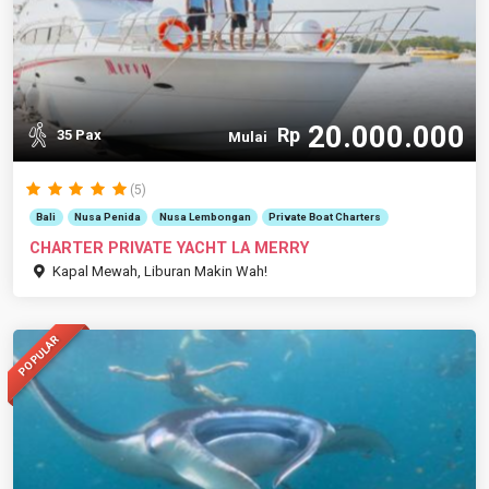
20.000.000
Rp
35 Pax
Mulai
(5)
Bali
Nusa Penida
Nusa Lembongan
Private Boat Charters
CHARTER PRIVATE YACHT LA MERRY
Kapal Mewah, Liburan Makin Wah!
POPULAR