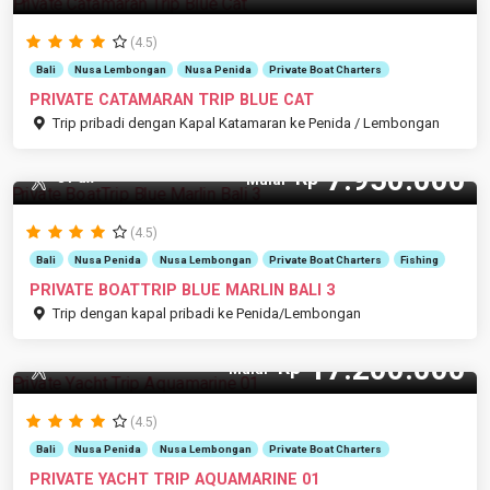
(4.5)
Bali
Nusa Lembongan
Nusa Penida
Private Boat Charters
PRIVATE CATAMARAN TRIP BLUE CAT
Trip pribadi dengan Kapal Katamaran ke Penida / Lembongan
7.950.000
Rp
8 Pax
Mulai
(4.5)
Bali
Nusa Penida
Nusa Lembongan
Private Boat Charters
Fishing
PRIVATE BOATTRIP BLUE MARLIN BALI 3
Trip dengan kapal pribadi ke Penida/Lembongan
17.200.000
Rp
12 Pax
Mulai
(4.5)
Bali
Nusa Penida
Nusa Lembongan
Private Boat Charters
PRIVATE YACHT TRIP AQUAMARINE 01