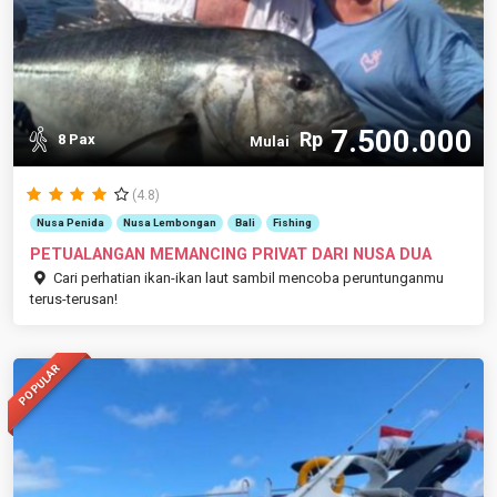
7.500.000
Rp
8 Pax
Mulai
(4.8)
Nusa Penida
Nusa Lembongan
Bali
Fishing
PETUALANGAN MEMANCING PRIVAT DARI NUSA DUA
Cari perhatian ikan-ikan laut sambil mencoba peruntunganmu
terus-terusan!
POPULAR