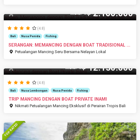
2.100.000
Rp
4 Pax
Mulai
(4.8)
Bali
Nusa Penida
Fishing
SERANGAN: MEMANCING DENGAN BOAT TRADISIONAL ...
Petualangan Mancing Seru Bersama Nelayan Lokal
12.150.000
Rp
10 Pax
Mulai
(4.8)
Bali
Nusa Lembongan
Nusa Penida
Fishing
TRIP MANCING DENGAN BOAT PRIVATE INAMI
Nikmati Petualangan Mancing Eksklusif di Perairan Tropis Bali
TOP RATED