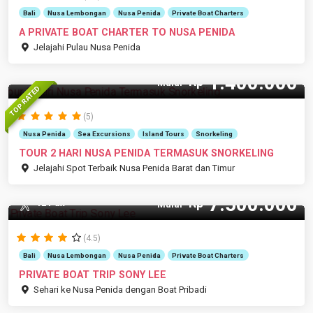
Bali
Nusa Lembongan
Nusa Penida
Private Boat Charters
A PRIVATE BOAT CHARTER TO NUSA PENIDA
Jelajahi Pulau Nusa Penida
1.400.000
Rp
Mulai
TOP RATED
(5)
Nusa Penida
Sea Excursions
Island Tours
Snorkeling
TOUR 2 HARI NUSA PENIDA TERMASUK SNORKELING
Jelajahi Spot Terbaik Nusa Penida Barat dan Timur
7.500.000
Rp
12 Pax
Mulai
(4.5)
Bali
Nusa Lembongan
Nusa Penida
Private Boat Charters
PRIVATE BOAT TRIP SONY LEE
Sehari ke Nusa Penida dengan Boat Pribadi