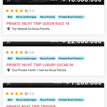
(4.9)
Bali
Nusa Lembongan
Nusa Penida
Private Boat Charters
PRIVATE YACHT TRIP QUEEN RUIZI 18
Trip Mewah ke Nusa Penida
22.000.000
Rp
20 Pax
Mulai
(4.8)
Bali
Nusa Lembongan
Nusa Penida
Private Boat Charters
PRIVATE YACHT TRIP LUXURY OSCAR 09
Tour Private Yacht 1 Hari ke Nusa Penida
7.200.000
Rp
10 Pax
Mulai
(4.8)
Bali
Nusa Lembongan
Nusa Penida
Private Boat Charters
PRIVATE BOAT TRIP TRIGGER