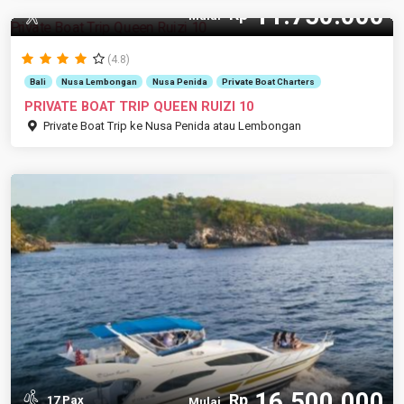
11.750.000
Rp
10 Pax
Mulai
(4.8)
Bali
Nusa Lembongan
Nusa Penida
Private Boat Charters
PRIVATE BOAT TRIP QUEEN RUIZI 10
Private Boat Trip ke Nusa Penida atau Lembongan
16.500.000
Rp
17 Pax
Mulai