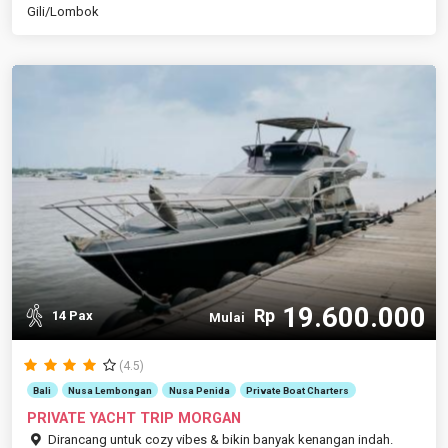
Gili/Lombok
19.600.000
Rp
14 Pax
Mulai
(4.5)
Bali
Nusa Lembongan
Nusa Penida
Private Boat Charters
PRIVATE YACHT TRIP MORGAN
Dirancang untuk cozy vibes & bikin banyak kenangan indah.