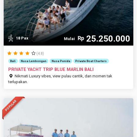
25.250.000
Rp
18 Pax
Mulai
(4.8)
Bali
Nusa Lembongan
Nusa Penida
Private Boat Charters
PRIVATE YACHT TRIP BLUE MARLIN BALI
Nikmati Luxury vibes, view pulau cantik, dan momen tak
terlupakan.
POPULAR