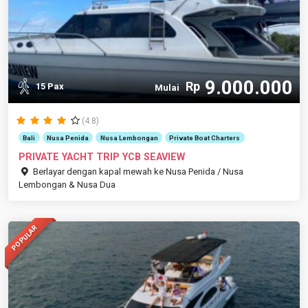
9.000.000
Rp
15 Pax
Mulai
(4.8)
Bali
Nusa Penida
Nusa Lembongan
Private Boat Charters
PRIVATE YACHT TRIP YCB SEAVIEW
Berlayar dengan kapal mewah ke Nusa Penida / Nusa
Lembongan & Nusa Dua
POPULAR