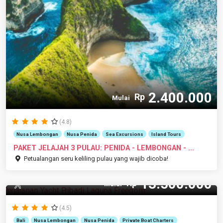
2.400.000
Rp
Mulai
(4.8)
Nusa Lembongan
Nusa Penida
Sea Excursions
Island Tours
PAKET JELAJAH 3 PULAU: PENIDA - LEMBONGAN - ...
Petualangan seru keliling pulau yang wajib dicoba!
13.500.000
Rp
12 Pax
Mulai
(4.5)
Bali
Nusa Lembongan
Nusa Penida
Private Boat Charters