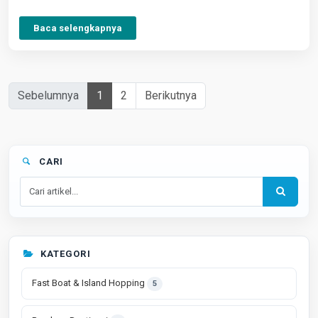
Baca selengkapnya
Sebelumnya
1
2
Berikutnya
CARI
KATEGORI
Fast Boat & Island Hopping
5