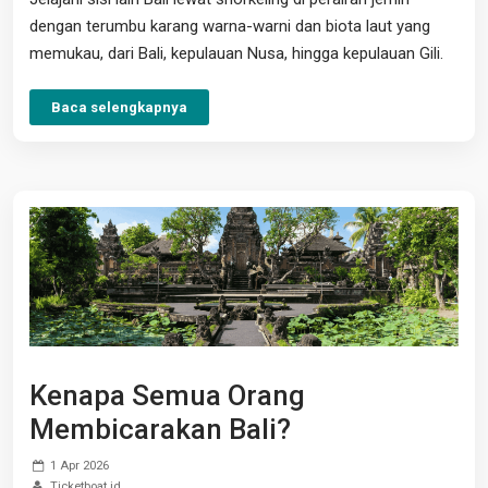
dengan terumbu karang warna-warni dan biota laut yang
memukau, dari Bali, kepulauan Nusa, hingga kepulauan Gili.
Baca selengkapnya
Kenapa Semua Orang
Membicarakan Bali?
1 Apr 2026
Ticketboat.id