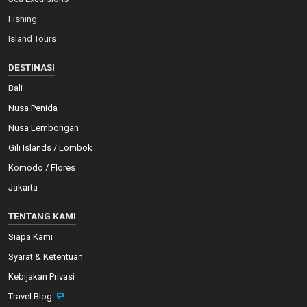
Fishing
Island Tours
DESTINASI
Bali
Nusa Penida
Nusa Lembongan
Gili Islands / Lombok
Komodo / Flores
Jakarta
TENTANG KAMI
Siapa Kami
Syarat & Ketentuan
Kebijakan Privasi
Travel Blog