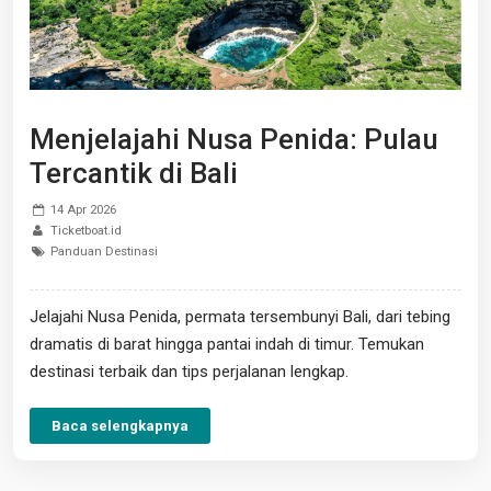
Menjelajahi Nusa Penida: Pulau
Tercantik di Bali
14 Apr 2026
Ticketboat.id
Panduan Destinasi
Jelajahi Nusa Penida, permata tersembunyi Bali, dari tebing
dramatis di barat hingga pantai indah di timur. Temukan
destinasi terbaik dan tips perjalanan lengkap.
Baca selengkapnya