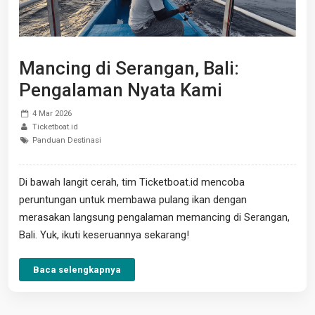
Mancing di Serangan, Bali:
Pengalaman Nyata Kami
4 Mar 2026
Ticketboat.id
Panduan Destinasi
Di bawah langit cerah, tim Ticketboat.id mencoba
peruntungan untuk membawa pulang ikan dengan
merasakan langsung pengalaman memancing di Serangan,
Bali. Yuk, ikuti keseruannya sekarang!
Baca selengkapnya