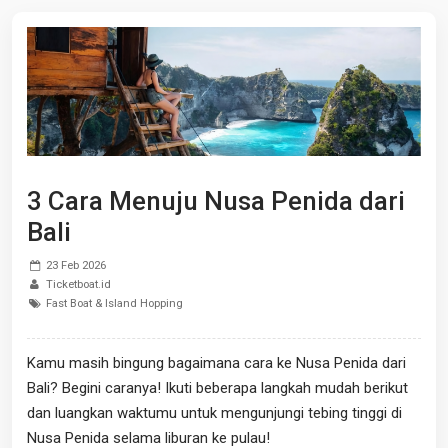
3 Cara Menuju Nusa Penida dari
Bali
23 Feb 2026
Ticketboat.id
Fast Boat & Island Hopping
Kamu masih bingung bagaimana cara ke Nusa Penida dari
Bali? Begini caranya! Ikuti beberapa langkah mudah berikut
dan luangkan waktumu untuk mengunjungi tebing tinggi di
Nusa Penida selama liburan ke pulau!