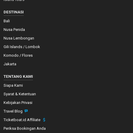
DESTINASI
Bali
Nusa Penida
Nusa Lembongan
Gili Islands / Lombok
Komodo / Flores
Jakarta
TENTANG KAMI
Siapa Kami
Syarat & Ketentuan
Kebijakan Privasi
Travel Blog
Ticketboat.id Affiliate
Periksa Bookingan Anda