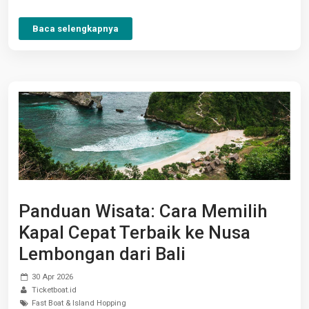
Baca selengkapnya
Panduan Wisata: Cara Memilih
Kapal Cepat Terbaik ke Nusa
Lembongan dari Bali
30 Apr 2026
Ticketboat.id
Fast Boat & Island Hopping