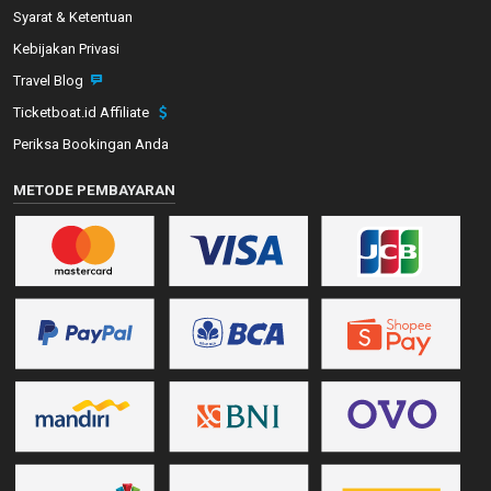
Syarat & Ketentuan
Kebijakan Privasi
Travel Blog
Ticketboat.id Affiliate
Periksa Bookingan Anda
METODE PEMBAYARAN