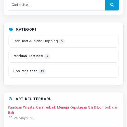
KATEGORI
Fast Boat & Island Hopping
5
Panduan Destinasi
7
Tips Perjalanan
11
ARTIKEL TERBARU
Panduan Wisata: Cara Terbaik Menuju Kepulauan Gili & Lombok dari
Bali
26 May 2026