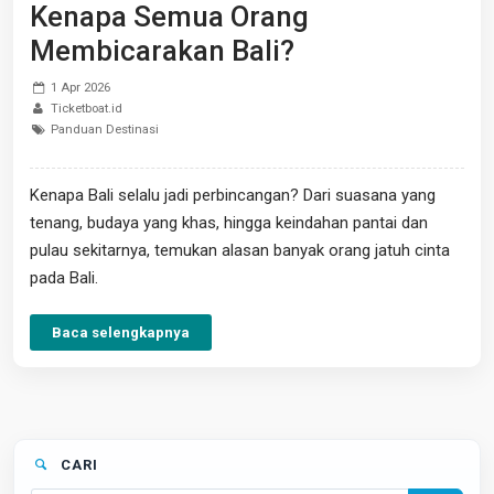
Kenapa Semua Orang
Membicarakan Bali?
1 Apr 2026
Ticketboat.id
Panduan Destinasi
Kenapa Bali selalu jadi perbincangan? Dari suasana yang
tenang, budaya yang khas, hingga keindahan pantai dan
pulau sekitarnya, temukan alasan banyak orang jatuh cinta
pada Bali.
Baca selengkapnya
CARI