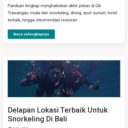
Panduan lengkap menghabiskan akhir pekan di Gili
Trawangan, mulai dari snorkeling, diving, spot sunset, hotel
terbaik, hingga rekomendasi restoran
Baca selengkapnya
Delapan Lokasi Terbaik Untuk
Snorkeling Di Bali