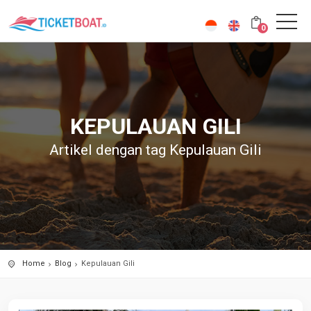
0
KEPULAUAN GILI
Artikel dengan tag Kepulauan Gili
Home
Blog
Kepulauan Gili