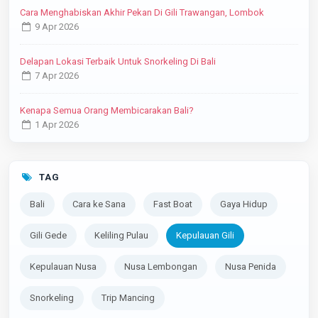
Cara Menghabiskan Akhir Pekan Di Gili Trawangan, Lombok
9 Apr 2026
Delapan Lokasi Terbaik Untuk Snorkeling Di Bali
7 Apr 2026
Kenapa Semua Orang Membicarakan Bali?
1 Apr 2026
TAG
Bali
Cara ke Sana
Fast Boat
Gaya Hidup
Gili Gede
Keliling Pulau
Kepulauan Gili
Kepulauan Nusa
Nusa Lembongan
Nusa Penida
Snorkeling
Trip Mancing