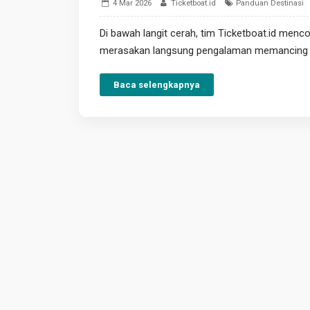
4 Mar 2026
Ticketboat.id
Panduan Destinasi
Di bawah langit cerah, tim Ticketboat.id me
merasakan langsung pengalaman memancing di 
Baca selengkapnya