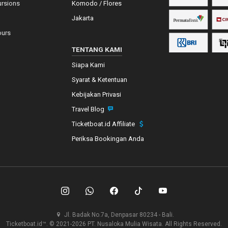
ursions
Komodo / Flores
Jakarta
ours
TENTANG KAMI
Siapa Kami
Syarat & Ketentuan
Kebijakan Privasi
Travel Blog
Ticketboat.id Affiliate
Periksa Bookingan Anda
Jl. Badak No.7a, Denpasar 80234 - Bali.
Ticketboat.id™. © 2021-2026 PT. Nusaloka Mulia Wisata. All Rights Reserved.