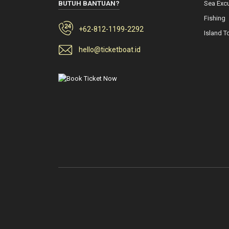
BUTUH BANTUAN?
Sea Exc
Fishing
+62-812-1199-2292
Island T
hello@ticketboat.id