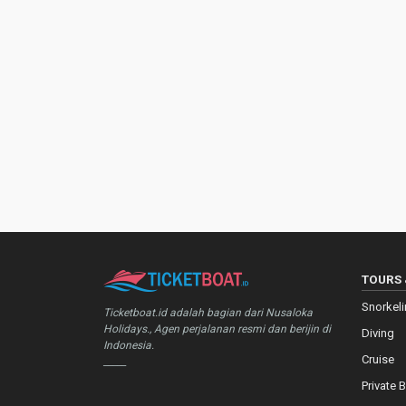
TOURS 
Snorkel
Ticketboat.id adalah bagian dari Nusaloka
Holidays., Agen perjalanan resmi dan berijin di
Diving
Indonesia.
Cruise
_____
Private 