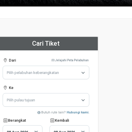
Cari Tiket
Dari
Jelajahi Peta Pelabuhan
Pilih pelabuhan keberangkatan
Ke
Pilih pulau tujuan
Butuh rute lain?
Hubungi kami.
Berangkat
Kembali