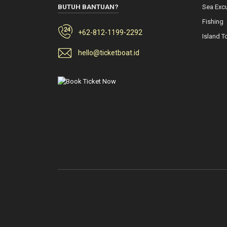
BUTUH BANTUAN?
Sea Exc
Fishing
+62-812-1199-2292
Island T
hello@ticketboat.id