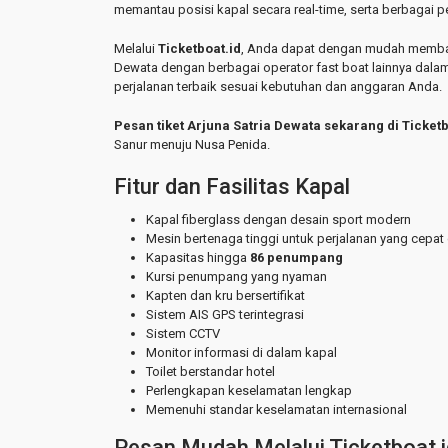
memantau posisi kapal secara real-time, serta berbagai 
Melalui
Ticketboat.id
, Anda dapat dengan mudah memband
Dewata dengan berbagai operator fast boat lainnya dala
perjalanan terbaik sesuai kebutuhan dan anggaran Anda.
Pesan tiket Arjuna Satria Dewata sekarang di Ticketb
Sanur menuju Nusa Penida.
Fitur dan Fasilitas Kapal
Kapal fiberglass dengan desain sport modern
Mesin bertenaga tinggi untuk perjalanan yang cepat
Kapasitas hingga
86 penumpang
Kursi penumpang yang nyaman
Kapten dan kru bersertifikat
Sistem AIS GPS terintegrasi
Sistem CCTV
Monitor informasi di dalam kapal
Toilet berstandar hotel
Perlengkapan keselamatan lengkap
Memenuhi standar keselamatan internasional
Pesan Mudah Melalui Ticketboat.i