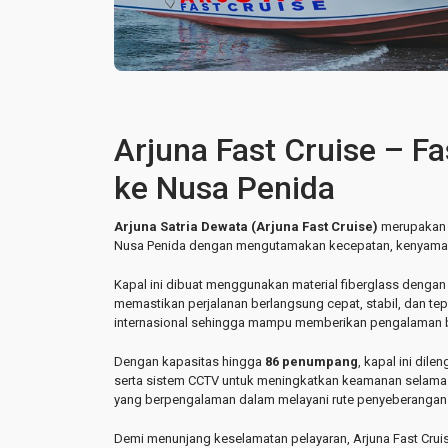
Arjuna Fast Cruise – F
ke Nusa Penida
Arjuna Satria Dewata (Arjuna Fast Cruise)
merupakan l
Nusa Penida dengan mengutamakan kecepatan, kenyama
Kapal ini dibuat menggunakan material fiberglass dengan
memastikan perjalanan berlangsung cepat, stabil, dan te
internasional sehingga mampu memberikan pengalaman be
Dengan kapasitas hingga
86 penumpang
, kapal ini dile
serta sistem CCTV untuk meningkatkan keamanan selama pe
yang berpengalaman dalam melayani rute penyeberangan
Demi menunjang keselamatan pelayaran, Arjuna Fast Crui