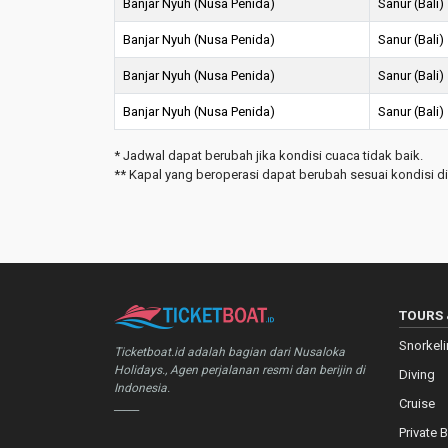
Banjar Nyuh (Nusa Penida)
Sanur (Bali)
Banjar Nyuh (Nusa Penida)
Sanur (Bali)
Banjar Nyuh (Nusa Penida)
Sanur (Bali)
Banjar Nyuh (Nusa Penida)
Sanur (Bali)
* Jadwal dapat berubah jika kondisi cuaca tidak baik.
** Kapal yang beroperasi dapat berubah sesuai kondisi d
TOURS 
Snorkel
Ticketboat.id adalah bagian dari Nusaloka
Holidays., Agen perjalanan resmi dan berijin di
Diving
Indonesia.
Cruise
_____
Private 