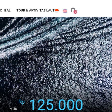
DI BALI
TOUR & AKTIVITAS LAUT
0
125.000
Rp
Mulai