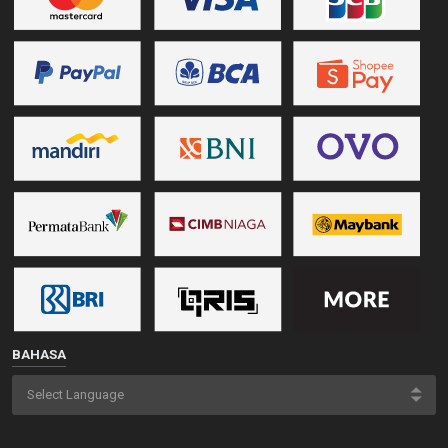
BAHASA