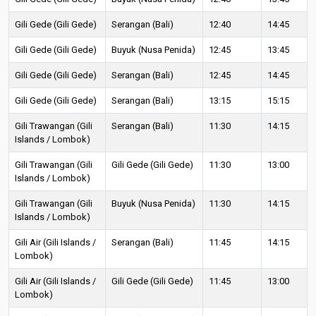
Gili Gede (Gili Gede)
Serangan (Bali)
12:40
14:45
Gili Gede (Gili Gede)
Buyuk (Nusa Penida)
12:45
13:45
Gili Gede (Gili Gede)
Serangan (Bali)
12:45
14:45
Gili Gede (Gili Gede)
Serangan (Bali)
13:15
15:15
Gili Trawangan (Gili
Serangan (Bali)
11:30
14:15
Islands / Lombok)
Gili Trawangan (Gili
Gili Gede (Gili Gede)
11:30
13:00
Islands / Lombok)
Gili Trawangan (Gili
Buyuk (Nusa Penida)
11:30
14:15
Islands / Lombok)
Gili Air (Gili Islands /
Serangan (Bali)
11:45
14:15
Lombok)
Gili Air (Gili Islands /
Gili Gede (Gili Gede)
11:45
13:00
Lombok)