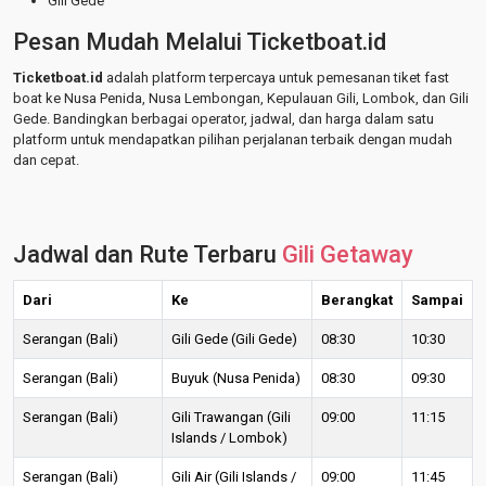
Gili Gede
Pesan Mudah Melalui Ticketboat.id
Ticketboat.id
adalah platform terpercaya untuk pemesanan tiket fast
boat ke Nusa Penida, Nusa Lembongan, Kepulauan Gili, Lombok, dan Gili
Gede. Bandingkan berbagai operator, jadwal, dan harga dalam satu
platform untuk mendapatkan pilihan perjalanan terbaik dengan mudah
dan cepat.
Jadwal dan Rute Terbaru
Gili Getaway
Dari
Ke
Berangkat
Sampai
Serangan (Bali)
Gili Gede (Gili Gede)
08:30
10:30
Serangan (Bali)
Buyuk (Nusa Penida)
08:30
09:30
Serangan (Bali)
Gili Trawangan (Gili
09:00
11:15
Islands / Lombok)
Serangan (Bali)
Gili Air (Gili Islands /
09:00
11:45