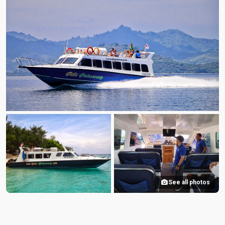
See all photos