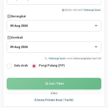
Butuh rute lain?
Hubungi kami.
Berangkat
Kembali
Hubungi kami
untuk
keberangkatan hari ini!
Satu Arah
Pergi Pulang (PP)
Cari Tiket
ATAU
›
⛵
Sewa Private Boat / Yacht!