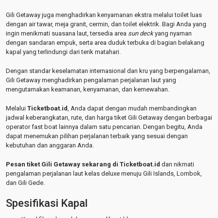
Gili Getaway juga menghadirkan kenyamanan ekstra melalui toilet luas
dengan air tawar, meja granit, cermin, dan toilet elektrik. Bagi Anda yang
ingin menikmati suasana laut, tersedia area
sun deck
yang nyaman
dengan sandaran empuk, serta area duduk terbuka di bagian belakang
kapal yang terlindungi dari terik matahari.
Dengan standar keselamatan internasional dan kru yang berpengalaman,
Gili Getaway menghadirkan pengalaman perjalanan laut yang
mengutamakan keamanan, kenyamanan, dan kemewahan.
Melalui
Ticketboat.id
, Anda dapat dengan mudah membandingkan
jadwal keberangkatan, rute, dan harga tiket Gili Getaway dengan berbagai
operator fast boat lainnya dalam satu pencarian. Dengan begitu, Anda
dapat menemukan pilihan perjalanan terbaik yang sesuai dengan
kebutuhan dan anggaran Anda.
Pesan tiket Gili Getaway sekarang di Ticketboat.id
dan nikmati
pengalaman perjalanan laut kelas deluxe menuju Gili Islands, Lombok,
dan Gili Gede.
Spesifikasi Kapal