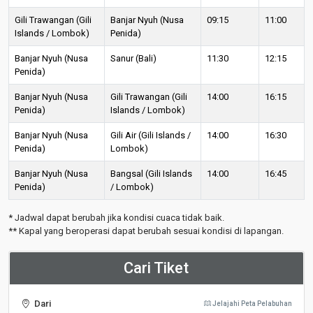
Gili Trawangan (Gili
Banjar Nyuh (Nusa
09:15
11:00
Islands / Lombok)
Penida)
Banjar Nyuh (Nusa
Sanur (Bali)
11:30
12:15
Penida)
Banjar Nyuh (Nusa
Gili Trawangan (Gili
14:00
16:15
Penida)
Islands / Lombok)
Banjar Nyuh (Nusa
Gili Air (Gili Islands /
14:00
16:30
Penida)
Lombok)
Banjar Nyuh (Nusa
Bangsal (Gili Islands
14:00
16:45
Penida)
/ Lombok)
* Jadwal dapat berubah jika kondisi cuaca tidak baik.
** Kapal yang beroperasi dapat berubah sesuai kondisi di lapangan.
Cari Tiket
Dari
Jelajahi Peta Pelabuhan