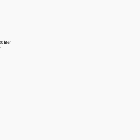
0 liter
r