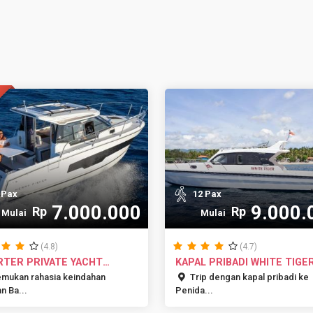
 Pax
12 Pax
7.000.000
9.000.
Rp
Rp
Mulai
Mulai
(4.8)
(4.7)
RTER PRIVATE YACHT
KAPAL PRIBADI WHITE TIGE
YA LABU...
DARI NU...
mukan rahasia keindahan
Trip dengan kapal pribadi ke
n Ba...
Penida...