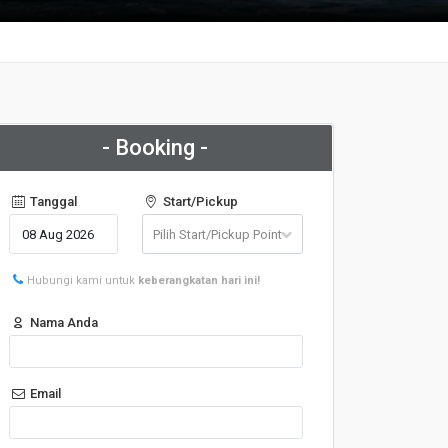
- Booking -
Tanggal
Start/Pickup
Hubungi kami untuk
keberangkatan hari ini!
Nama Anda
Email