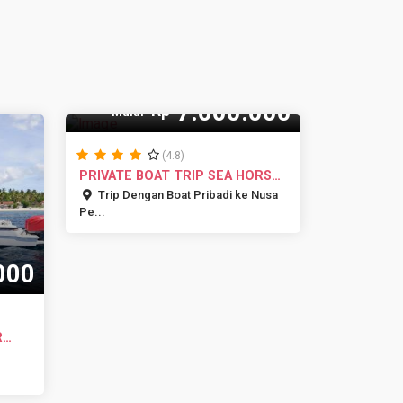
10 Pax
7.000.000
Rp
Mulai
(4.8)
PRIVATE BOAT TRIP SEA HORSE
II
Trip Dengan Boat Pribadi ke Nusa
Pe...
000
R