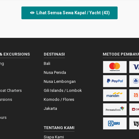
Lihat Semua Sewa Kapal / Yacht (43)
& EXCURSIONS
DESTINASI
METODE PEMBAY
ing
Bali
Nusa Penida
Nusa Lembongan
Boat Charters
Gili Islands / Lombok
ursions
Komodo / Flores
Jakarta
ours
TENTANG KAMI
Siapa Kami