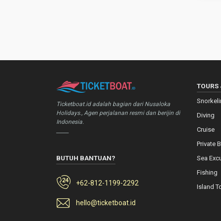
TOURS 
Snorkel
Ticketboat.id adalah bagian dari Nusaloka
Holidays., Agen perjalanan resmi dan berijin di
Diving
Indonesia.
Cruise
_____
Private 
BUTUH BANTUAN?
Sea Exc
Fishing
+62-812-1199-2292
Island T
hello@ticketboat.id