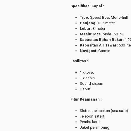
Spesifikasi Kapal :
Tipe:
Speed Boat Mono-hull
Panjang:
13.5 meter
Lebar:
3 meter
Mesin:
Mitsubishi 160 PK
Kapasitas Bahan Bakar:
1.20
Kapasitas Air Tawar:
500 lite
Navigasi:
Garmin
Fasilitas :
1 x toilet
1 x cabin
Sound sistem
Dapur
Fitur Keamanan :
Sistem pelacakan (sea safe)
Telepon satelit
Perahu karet
Jaket pelampung