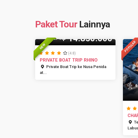
Paket Tour
Lainnya
14 Pax
14.850.000
Rp
Mulai
POPULAR
NEW
(4.8)
PRIVATE BOAT TRIP RHINO
Private Boat Trip ke Nusa Penida
at...
6
CHA
SALA
Te
Labua