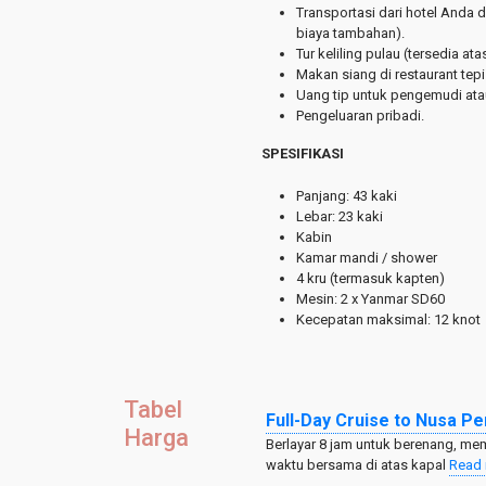
Transportasi dari hotel Anda 
biaya tambahan).
Tur keliling pulau (tersedia a
Makan siang di restaurant tepi 
Uang tip untuk pengemudi atau 
Pengeluaran pribadi.
SPESIFIKASI
Panjang: 43 kaki
Lebar: 23 kaki
Kabin
Kamar mandi / shower
4 kru (termasuk kapten)
Mesin: 2 x Yanmar SD60
Kecepatan maksimal: 12 knot
Tabel
Full-Day Cruise to Nusa P
Harga
Berlayar 8 jam untuk berenang, m
waktu bersama di atas kapal
Read