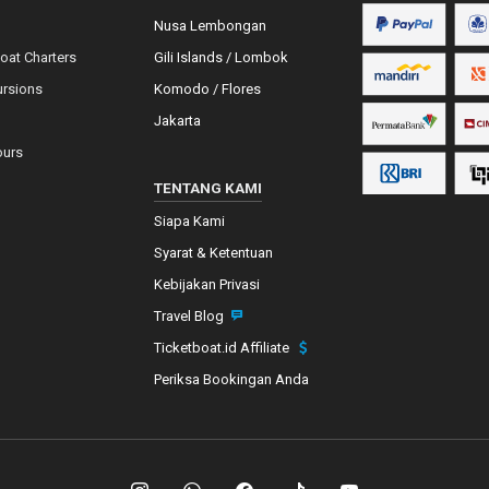
Nusa Lembongan
Boat Charters
Gili Islands / Lombok
ursions
Komodo / Flores
Jakarta
ours
TENTANG KAMI
Siapa Kami
Syarat & Ketentuan
Kebijakan Privasi
Travel Blog
Ticketboat.id Affiliate
Periksa Bookingan Anda