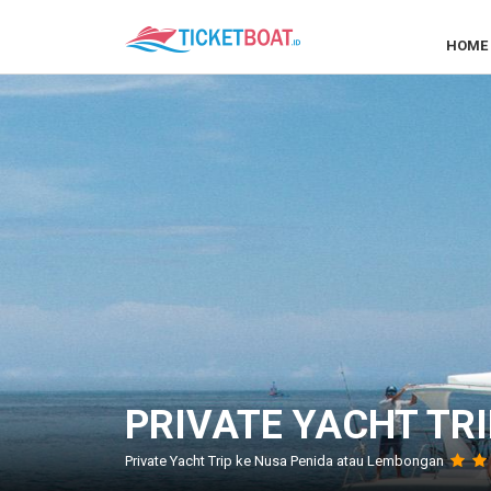
HOME
PRIVATE YACHT TR
Private Yacht Trip ke Nusa Penida atau Lembongan