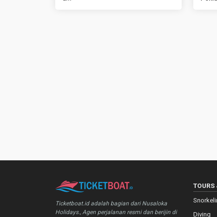
TOURS 
Snorkel
Ticketboat.id adalah bagian dari Nusaloka
Holidays., Agen perjalanan resmi dan berijin di
Diving