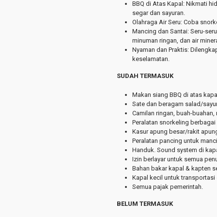
BBQ di Atas Kapal: Nikmati hi
segar dan sayuran.
Olahraga Air Seru: Coba snorke
Mancing dan Santai: Seru-seru
minuman ringan, dan air minera
Nyaman dan Praktis: Dilengka
keselamatan.
SUDAH TERMASUK
Makan siang BBQ di atas kapal
Sate dan beragam salad/sayur
Camilan ringan, buah-buahan, 
Peralatan snorkeling berbagai
Kasur apung besar/rakit apun
Peralatan pancing untuk manci
Handuk. Sound system di kapal.
Izin berlayar untuk semua pe
Bahan bakar kapal & kapten ser
Kapal kecil untuk transportasi
Semua pajak pemerintah.
BELUM TERMASUK