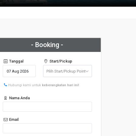
- Booking -
Tanggal
Start/Pickup
Hubungi kami untuk
keberangkatan hari ini!
Nama Anda
Email