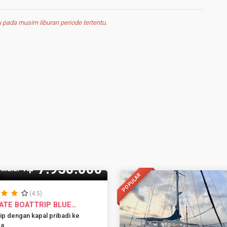
pada musim liburan periode tertentu.
 Pax
7.950.000
Rp
Mulai
POPULAR
(4.5)
ATE BOATTRIP BLUE
IN BALI...
ip dengan kapal pribadi ke
a...