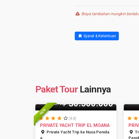
Biaya tambahan mungkin berlaku 
Syarat & Ketentuan
Paket Tour
Lainnya
15 Pax
8
30.500.000
Rp
Mulai
NEW
(4.8)
PRIVATE YACHT TRIP EL MOANA
PRIV
MARL
Private Yacht Trip ke Nusa Penida
Tr
a...
Penid