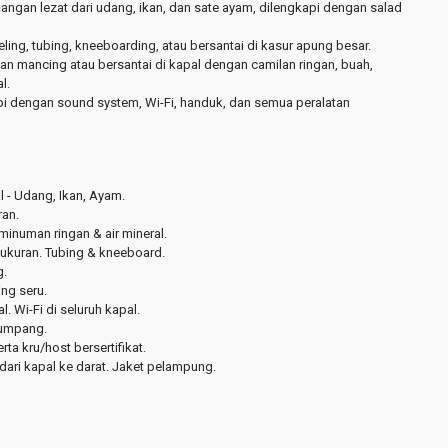
dangan lezat dari udang, ikan, dan sate ayam, dilengkapi dengan salad
ling, tubing, kneeboarding, atau bersantai di kasur apung besar.
an mancing atau bersantai di kapal dengan camilan ringan, buah,
l.
pi dengan sound system, Wi-Fi, handuk, dan semua peralatan
 - Udang, Ikan, Ayam.
an.
minuman ringan & air mineral.
 ukuran. Tubing & kneeboard.
g.
ng seru.
 Wi-Fi di seluruh kapal.
numpang.
ta kru/host bersertifikat.
 dari kapal ke darat. Jaket pelampung.