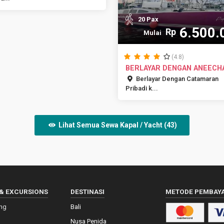
20 Pax
6.500.
Rp
Mulai
(4.8)
BERLAYAR DENGAN ANEECH
CATAMARAN
Berlayar Dengan Catamaran
Pribadi k...
Lihat Semua Sewa Kapal / Yacht (43)
& EXCURSIONS
DESTINASI
METODE PEMBAY
ing
Bali
Nusa Penida