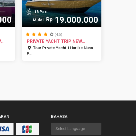
18 Pax
000
19.000.000
Rp
Mulai
(4.5)
A
PRIVATE YACHT TRIP NEW
KESTER
Tour Private Yacht 1 Hari ke Nusa
P...
ARAN
BAHASA