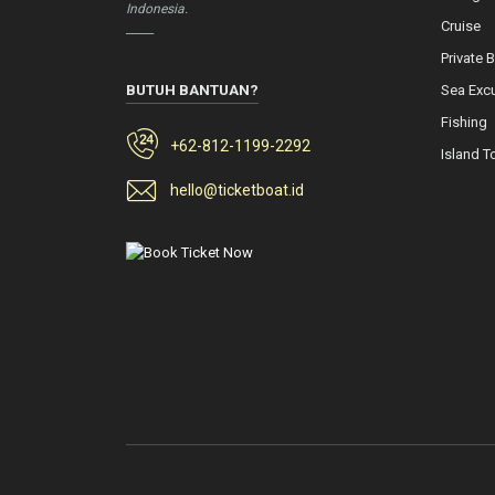
Indonesia.
Cruise
_____
Private 
BUTUH BANTUAN?
Sea Exc
Fishing
+62-812-1199-2292
Island T
hello@ticketboat.id