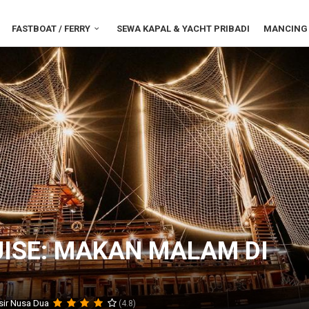
FASTBOAT / FERRY
SEWA KAPAL & YACHT PRIBADI
MANCING 
UISE: MAKAN MALAM DI
isir Nusa Dua
(4.8)