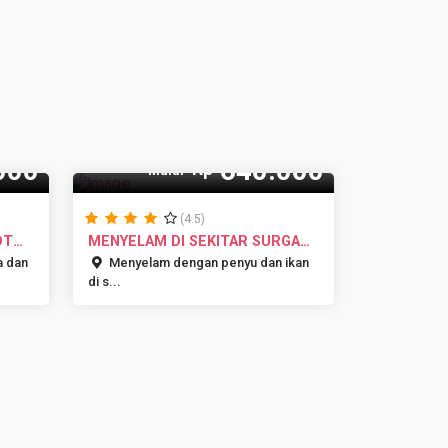
000
640.000
Rp
Mulai
(4.5)
OT
MENYELAM DI SEKITAR SURGA
GILI TR...
a dan
Menyelam dengan penyu dan ikan
di s...