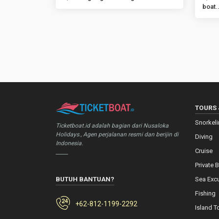
boat..
TOURS 
Snorkel
Ticketboat.id adalah bagian dari Nusaloka
Holidays., Agen perjalanan resmi dan berijin di
Diving
Indonesia.
Cruise
_____
Private 
BUTUH BANTUAN?
Sea Exc
Fishing
+62-812-1199-2292
Island T