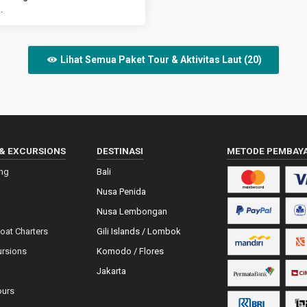
.
Lihat Semua Paket Tour & Aktivitas Laut (20)
& EXCURSIONS
DESTINASI
METODE PEMBAY
ing
Bali
Nusa Penida
Nusa Lembongan
Boat Charters
Gili Islands / Lombok
ursions
Komodo / Flores
Jakarta
ours