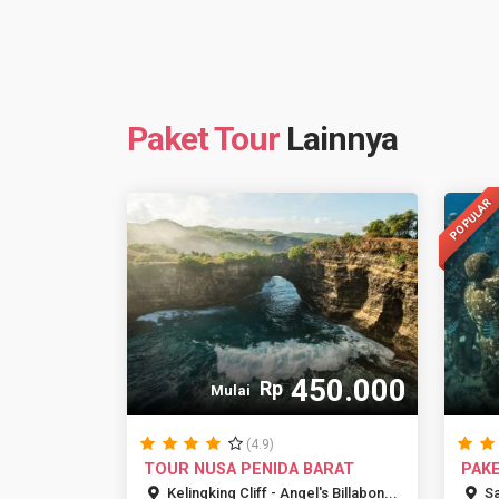
Paket Tour
Lainnya
POPULAR
450.000
Rp
Mulai
(4.9)
TOUR NUSA PENIDA BARAT
PAK
2H1M
Kelingking Cliff - Angel's Billabon...
Sa