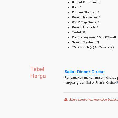
Buffet Counter:
5
Bar:
1
Coffee Station:
1
Ruang Karaoke:
1
VVIP Top Deck:
1
Ruang Ibadah:
1
Toilet:
9
Pencahayaan:
150.000 watt
Sound System:
1
TV:
65 inch (4) & 75 inch (2)
Tabel
Sailor Dinner Cruise
Harga
Rencanakan makan malam di atas p
langsung dari Sailor Phinisi Cruise
Biaya tambahan mungkin berlaku 