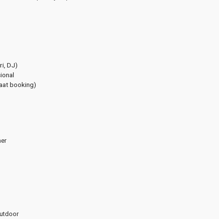
ri, DJ)
ional
aat booking)
ner
outdoor