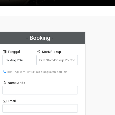
- Booking -
Tanggal
Start/Pickup
Hubungi kami untuk
keberangkatan hari ini!
Nama Anda
Email