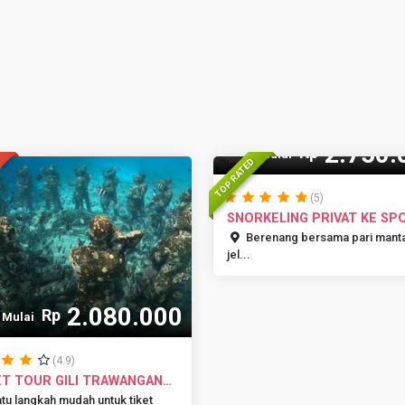
15 Pax
2.750.
Rp
Mulai
TOP RATED
(5)
SNORKELING PRIVAT KE SP
MANTA P...
Berenang bersama pari mant
jel...
2.080.000
Rp
Mulai
(4.9)
ET TOUR GILI TRAWANGAN
 AT...
tu langkah mudah untuk tiket