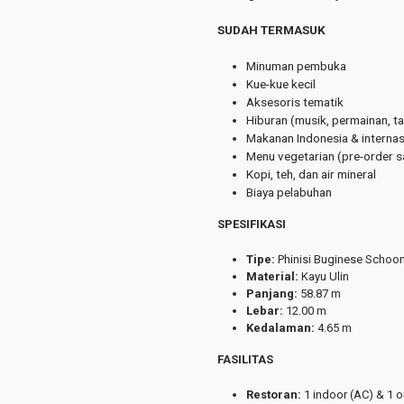
SUDAH TERMASUK
Minuman pembuka
Kue-kue kecil
Aksesoris tematik
Hiburan (musik, permainan, ta
Makanan Indonesia & internas
Menu vegetarian (pre-order s
Kopi, teh, dan air mineral
Biaya pelabuhan
SPESIFIKASI
Tipe:
Phinisi Buginese Schoo
Material:
Kayu Ulin
Panjang:
58.87 m
Lebar:
12.00 m
Kedalaman:
4.65 m
FASILITAS
Restoran:
1 indoor (AC) & 1 