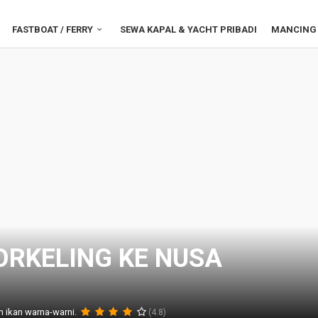
FASTBOAT / FERRY
SEWA KAPAL & YACHT PRIBADI
MANCING 
NORKELING KE NUSA
 ikan warna-warni.
(4.8)