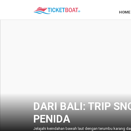
HOME
DARI BALI: TRIP S
PENIDA
Jelajahi keindahan bawah laut dengan terumbu karang dan