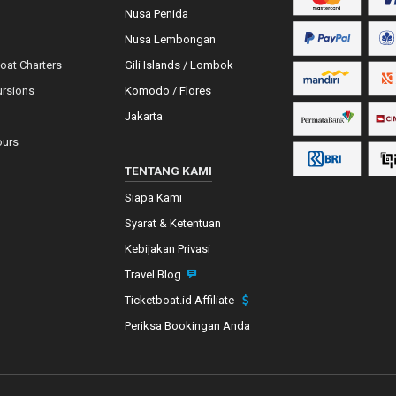
Nusa Penida
Nusa Lembongan
Boat Charters
Gili Islands / Lombok
ursions
Komodo / Flores
Jakarta
ours
TENTANG KAMI
Siapa Kami
Syarat & Ketentuan
Kebijakan Privasi
Travel Blog
Ticketboat.id Affiliate
Periksa Bookingan Anda