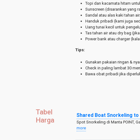
Topi dan kacamata hitam untuk
Sunscreen (disarankan yang r
Sandal atau alas kaki tahan air
Handuk pribadi (kami juga sed
Uang tunai kecil untuk pengelua
Tas tahan air atau dry bag (ji
Power bank atau charger (kalau
Tips:
Gunakan pakaian ringan & nya
Check in paling lambat 30 men
Bawa obat pribadi jika diperl
Tabel
Shared Boat Snorkeling t
Harga
Spot Snorkeling di Manta POINT, G
more