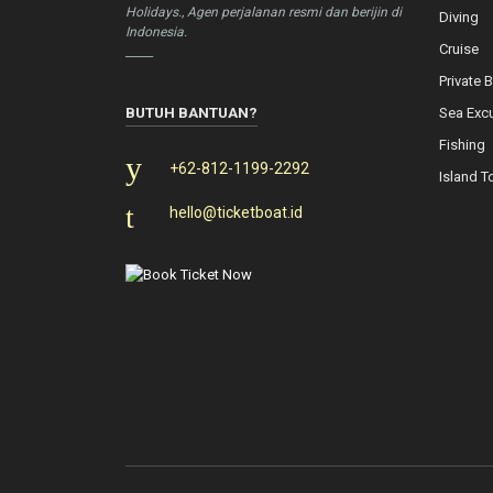
Holidays., Agen perjalanan resmi dan berijin di
Diving
Indonesia.
Cruise
_____
Private 
BUTUH BANTUAN?
Sea Exc
Fishing
+62-812-1199-2292
Island T
hello@ticketboat.id