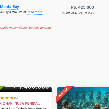
 Manta Bay
Rp. 425.000
al Bay & Wall Point
Read more
22 Oct 2025 - 29 Dec 2026
pada musim liburan periode tertentu.
1.400.000
Rp
Mulai
POPULAR
(5)
 2 HARI NUSA PENIDA
ASUK ...
lajahi Spot Terbaik Nusa Penida