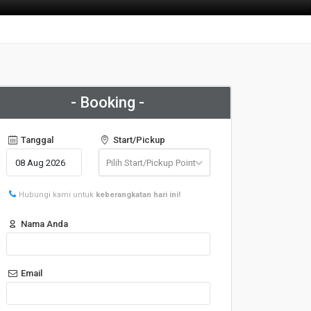
- Booking -
Tanggal
Start/Pickup
Hubungi kami untuk
keberangkatan hari ini!
Nama Anda
Email