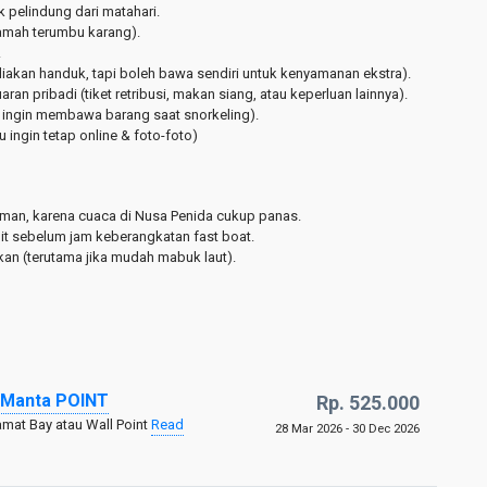
 pelindung dari matahari.
amah terumbu karang).
.
iakan handuk, tapi boleh bawa sendiri untuk kenyamanan ekstra).
ran pribadi (tiket retribusi, makan siang, atau keperluan lainnya).
ka ingin membawa barang saat snorkeling).
 ingin tetap online & foto-foto)
man, karena cuaca di Nusa Penida cukup panas.
it sebelum jam keberangkatan fast boat.
ukan (terutama jika mudah mabuk laut).
o Manta POINT
Rp. 525.000
amat Bay atau Wall Point
Read
28 Mar 2026 - 30 Dec 2026