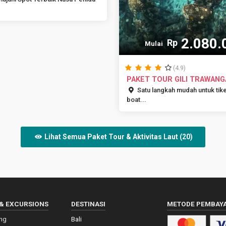
2.080.
Rp
Mulai
(4.9)
PAKET TOUR GILI TRAWANG
2H1M AT...
Satu langkah mudah untuk tik
boat...
Lihat Semua Paket Tour & Aktivitas Laut (20)
& EXCURSIONS
DESTINASI
METODE PEMBAY
ing
Bali