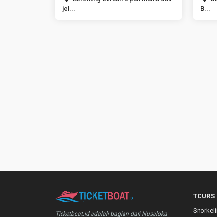
jel...
B...
TOURS 
Snorkel
Ticketboat.id adalah bagian dari Nusaloka