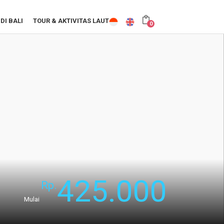
DI BALI
TOUR & AKTIVITAS LAUT
0
425.000
Rp.
Mulai