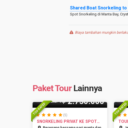
Shared Boat Snorkeling to
Spot Snorkeling di Manta Bay, Cryst
Biaya tambahan mungkin berlaku 
Paket Tour
Lainnya
15 Pax
2.750.000
Rp
Mulai
TOP RATED
TOP RATED
(5)
SNORKELING PRIVAT KE SPOT
TOUR
MANTA P...
TERM
Berenang bersama pari manta dan
Je