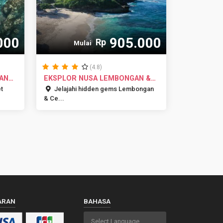
000
905.000
Rp
Mulai
(4.8)
AN
EKSPLOR NUSA LEMBONGAN &
CENINGAN
et
Jelajahi hidden gems Lembongan
& Ce...
ARAN
BAHASA