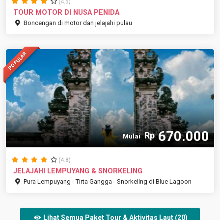
(4.5)
TOUR MOTOR DI NUSA PENIDA
Boncengan di motor dan jelajahi pulau
POPULAR
670.000
Rp
Mulai
(4.8)
JELAJAHI LEMPUYANG & SNORKELING
Pura Lempuyang - Tirta Gangga - Snorkeling di Blue Lagoon
Lihat Semua Paket Tour & Aktivitas Laut (20)