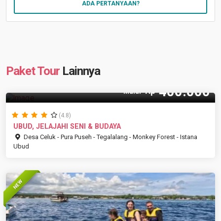
ADA PERTANYAAN?
Paket Tour
Lainnya
400.000
Rp
Mulai
(4.8)
UBUD, JELAJAHI SENI & BUDAYA
Desa Celuk - Pura Puseh - Tegalalang - Monkey Forest - Istana
Ubud
NEW