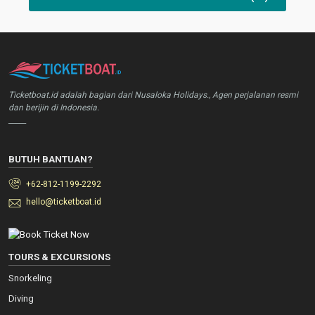
Ticketboat.id adalah bagian dari Nusaloka Holidays., Agen perjalanan resmi
dan berijin di Indonesia.
_____
BUTUH BANTUAN?
+62-812-1199-2292
hello@ticketboat.id
TOURS & EXCURSIONS
Snorkeling
Diving