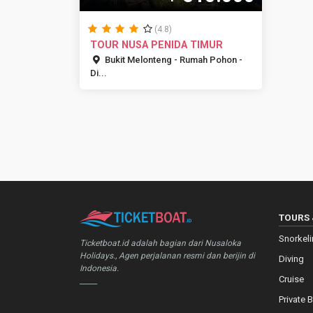
(4.8)
TOUR NUSA PENIDA TIMUR
Bukit Melonteng - Rumah Pohon -
Di...
TOURS 
Snorkel
Ticketboat.id adalah bagian dari Nusaloka
Holidays., Agen perjalanan resmi dan berijin di
Diving
Indonesia.
Cruise
_____
Private 