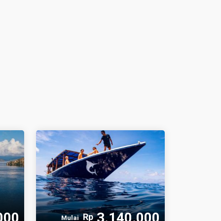
000
3.140.000
Rp
Mulai