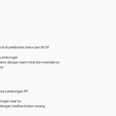
umpul di pelabuhan Sanur jam 06:30
e Lembongan
temu dengan team lokal dan memulai tur
nur
 Nusa Lembongan PP
ongan saat tur
 dengan fasilitas kolam renang