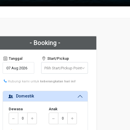
- Booking -
Tanggal
Start/Pickup
Hubungi kami untuk
keberangkatan hari ini!
Domestik
Dewasa
Anak