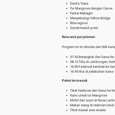
Devil's Tears
Tur Mangrove dengan Canoe
Pantai Mahagiri
Menyebrangi Yellow Bridge
Blue lagoon
Secret beach point
Rencana perjalanan
Program tur ini dimulai dari titik k
07.30 Berangkat dari Sanur k
08.15 Tiba di Lembongan, ber
16:00 Fastboat kembali ke Sa
16:45 tiba di pelabuhan Sanur
Paket termasuk
Tiket fastboat dari Sanur ke
Kano untuk tur Mangrove
Mobil dan sopir di Nusa Lemb
Makan siang di restoran lokal
Tiket masuk area wisata