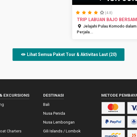
(4.8)
TRIP LABUAN BAJO BERSA
PAPITON
Jelajahi Pulau Komodo dalam
Perjala...
Lihat Semua Paket Tour & Aktivitas Laut (20)
& EXCURSIONS
DESTINASI
METODE PEMBAY
ing
Bali
Nusa Penida
Nusa Lembongan
Boat Charters
Gili Islands / Lombok