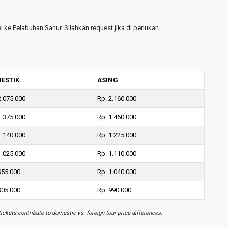
l ke Pelabuhan Sanur. Silahkan request jika di perlukan
ESTIK
ASING
2.075.000
Rp. 2.160.000
1.375.000
Rp. 1.460.000
1.140.000
Rp. 1.225.000
1.025.000
Rp. 1.110.000
955.000
Rp. 1.040.000
905.000
Rp. 990.000
tickets contribute to domestic vs. foreign tour price differences.