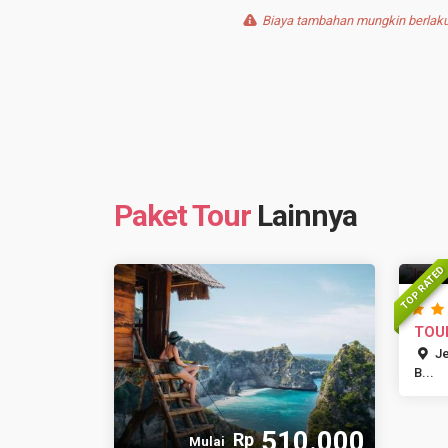
Biaya tambahan mungkin berlaku 
Paket Tour
Lainnya
TOP RATED
TOUR
TERM
Je
B...
510.000
Rp
Mulai