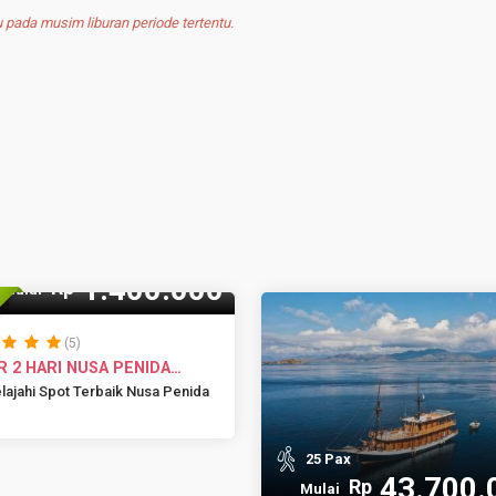
pada musim liburan periode tertentu.
1.400.000
Rp
Mulai
(5)
 2 HARI NUSA PENIDA
ASUK ...
lajahi Spot Terbaik Nusa Penida
25 Pax
43.700.
Rp
Mulai