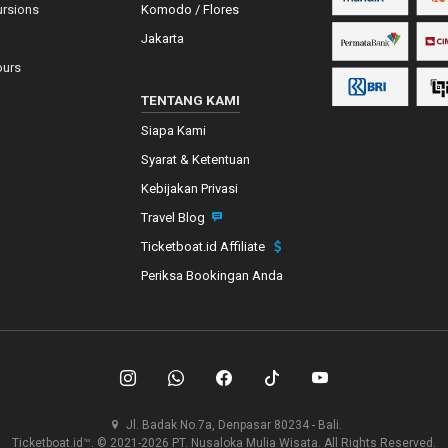
ursions
Komodo / Flores
Jakarta
ours
TENTANG KAMI
Siapa Kami
Syarat & Ketentuan
Kebijakan Privasi
Travel Blog
Ticketboat.id Affiliate
Periksa Bookingan Anda
Jl. Badak No.7a, Denpasar 80234 - Bali.
Ticketboat.id™. © 2021-2026 PT. Nusaloka Mulia Wisata. All Rights Reserved.