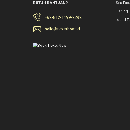
BUTUH BANTUAN?
Sea Exc
Fishing
+62-812-1199-2292
Island T
hello@ticketboat.id