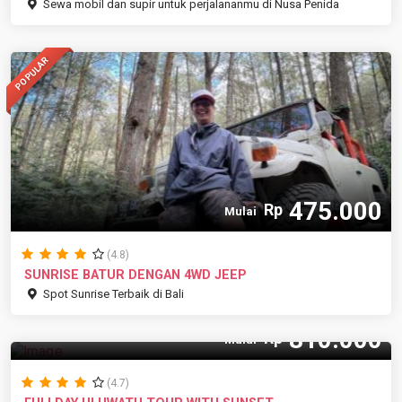
Sewa mobil dan supir untuk perjalananmu di Nusa Penida
POPULAR
475.000
Rp
Mulai
(4.8)
SUNRISE BATUR DENGAN 4WD JEEP
Spot Sunrise Terbaik di Bali
810.000
Rp
Mulai
(4.7)