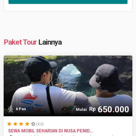
Paket Tour
Lainnya
650.000
Rp
6 Pax
Mulai
(4.6)
SEWA MOBIL SEHARIAN DI NUSA PENID...