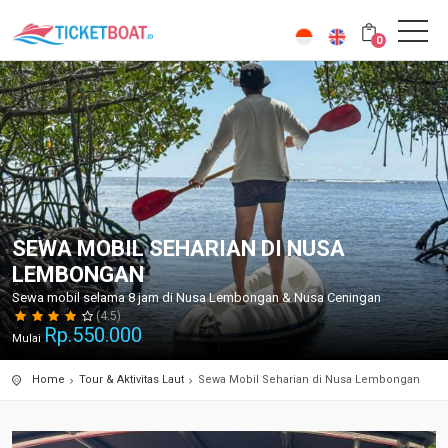
0
SEWA MOBIL SEHARIAN DI NUSA
LEMBONGAN
Sewa mobil selama 8 jam di Nusa Lembongan & Nusa Ceningan
(4.5)
Rp.
550.000
Mulai
Home
Tour & Aktivitas Laut
Sewa Mobil Seharian di Nusa Lembongan