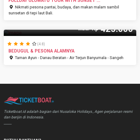
FULLDAY ULUWATU TOUR WITH SUNSET ...
Nikmati pesona pantai, budaya, dan makan malam sambil
sunsetan di tepi laut Bali.
425.000
Rp
Mulai
(4.8)
BEDUGUL & PESONA ALAMNYA
Taman Ayun - Danau Beratan - Air Terjun Banyumala - Sangeh
Ticketboat.id adalah bagian dari Nusaloka Holidays., Agen perjalanan resmi
dan berijin di Indonesia.
_____