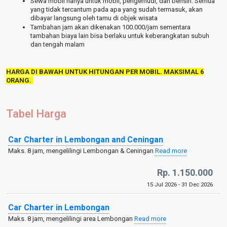
Sewa mobil hanya untuk mobil, pengemudi, dan bensin. Semua
yang tidak tercantum pada apa yang sudah termasuk, akan
dibayar langsung oleh tamu di objek wisata
Tambahan jam akan dikenakan 100.000/jam sementara
tambahan biaya lain bisa berlaku untuk keberangkatan subuh
dan tengah malam
HARGA DI BAWAH UNTUK HITUNGAN PER MOBIL. MAKSIMAL 6
ORANG.
Tabel Harga
Car Charter in Lembongan and Ceningan
Maks. 8 jam, mengelilingi Lembongan & Ceningan
Read more
Rp. 1.150.000
15 Jul 2026 - 31 Dec 2026
Car Charter in Lembongan
Maks. 8 jam, mengelilingi area Lembongan
Read more