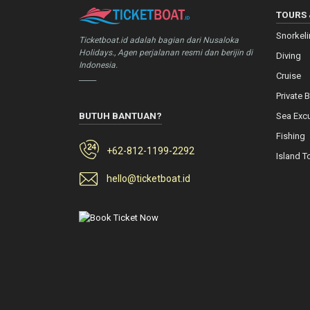
TOURS 
Snorkel
Ticketboat.id adalah bagian dari Nusaloka
Holidays., Agen perjalanan resmi dan berijin di
Diving
Indonesia.
Cruise
_____
Private 
BUTUH BANTUAN?
Sea Exc
Fishing
+62-812-1199-2292
Island T
hello@ticketboat.id