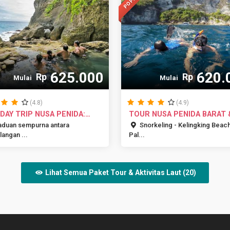
625.000
620.
Rp
Rp
Mulai
Mulai
(4.8)
(4.9)
DAY TRIP NUSA PENIDA:
TOUR NUSA PENIDA BARAT 
KEL...
SNORKELI...
duan sempurna antara
Snorkeling - Kelingking Beach
langan ...
Pal...
Lihat Semua Paket Tour & Aktivitas Laut (20)