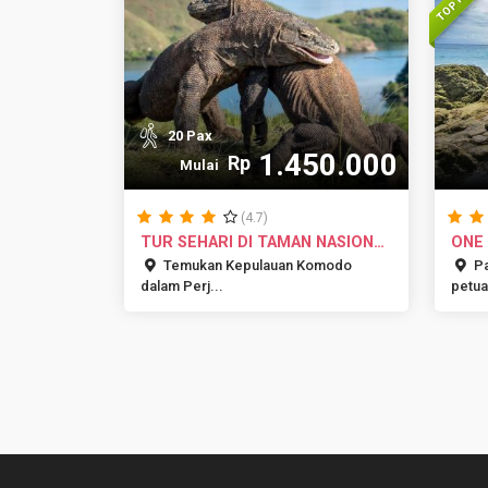
20 Pax
1.450.000
Rp
Mulai
(4.7)
TUR SEHARI DI TAMAN NASIONAL
ONE 
KOMO...
SNOR
Temukan Kepulauan Komodo
Pa
dalam Perj...
petua