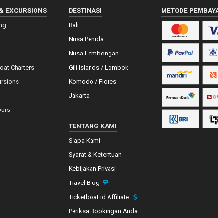
& EXCURSIONS
DESTINASI
METODE PEMBAY
ing
Bali
Nusa Penida
Nusa Lembongan
Boat Charters
Gili Islands / Lombok
ursions
Komodo / Flores
Jakarta
ours
TENTANG KAMI
Siapa Kami
Syarat & Ketentuan
Kebijakan Privasi
Travel Blog
Ticketboat.id Affiliate
Periksa Bookingan Anda