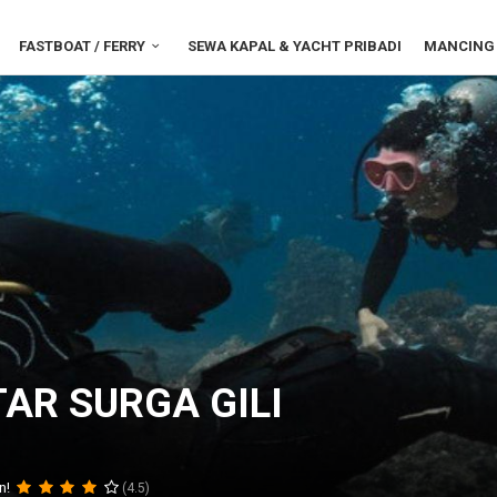
FASTBOAT / FERRY
SEWA KAPAL & YACHT PRIBADI
MANCING 
AR SURGA GILI
n!
(4.5)