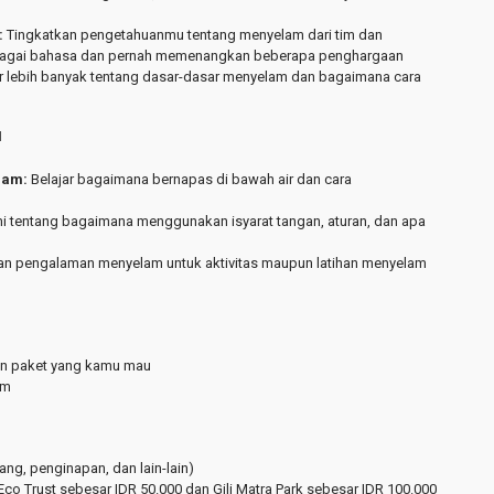
:
Tingkatkan pengetahuanmu tentang menyelam dari tim dan
erbagai bahasa dan pernah memenangkan beberapa penghargaan
r lebih banyak tentang dasar-dasar menyelam dan bagaimana cara
I
lam:
Belajar bagaimana bernapas di bawah air dan cara
i tentang bagaimana menggunakan isyarat tangan, aturan, dan apa
an pengalaman menyelam untuk aktivitas maupun latihan menyelam
an paket yang kamu mau
am
ang, penginapan, dan lain-lain)
i Eco Trust sebesar IDR 50.000 dan Gili Matra Park sebesar IDR 100.000