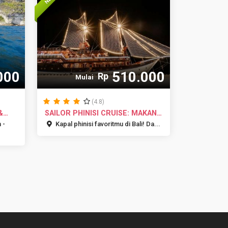
000
510.000
Rp
Mulai
(4.8)
&
SAILOR PHINISI CRUISE: MAKAN
MALA...
 -
Kapal phinisi favoritmu di Bali! Da...