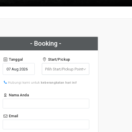
- Booking -
Tanggal
Start/Pickup
Hubungi kami untuk
keberangkatan hari ini!
Nama Anda
Email