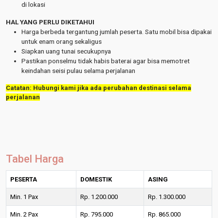
di lokasi
HAL YANG PERLU DIKETAHUI
Harga berbeda tergantung jumlah peserta. Satu mobil bisa dipakai
untuk enam orang sekaligus
Siapkan uang tunai secukupnya
Pastikan ponselmu tidak habis baterai agar bisa memotret
keindahan seisi pulau selama perjalanan
Catatan: Hubungi kami jika ada perubahan destinasi selama
perjalanan
Tabel Harga
PESERTA
DOMESTIK
ASING
Min. 1 Pax
Rp. 1.200.000
Rp. 1.300.000
Min. 2 Pax
Rp. 795.000
Rp. 865.000