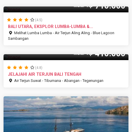
710.000
Rp
Mulai
(4.5)
BALI UTARA, EKSPLOR LUMBA-LUMBA &...
Melihat Lumba Lumba - Air Terjun Aling Aling - Blue Lagoon
Sambangan
410.000
Rp
Mulai
(4.8)
JELAJAHI AIR TERJUN BALI TENGAH
Air Terjun Suwat - Tibumana - Abangan - Tegenungan