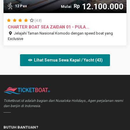
12.100.000
Rp
12 Pax
Mulai
(4.8)
CHARTER BOAT SEA ZAIDAN 01 - PULA...
Jelajahi Taman Nasional Komodo dengan speed boat yang
Exclusive
Lihat Semua Sewa Kapal / Yacht (43)
Ticketboat.id adalah bagian dari Nusaloka Holidays., Agen perjalanan resmi
dan berijin di Indonesia.
_____
BUTUH BANTUAN?