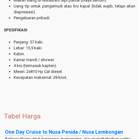
Makan siang di restaurant tepi pantai (biaya sendiri).
Uang tip untuk pengemudi atau kru kapal (tidak wajib, tetapi akan
diapresiasi).
Pengeluaran pribadi.
SPESIFIKASI
Panjang: 57 kaki.
Lebar: 15,9 kaki.
Kabin.
Kamar mandi / shower.
4 kru (termasuk kapten).
Mesin: 2x810 Hp Cat diesel.
Kecepatan maksimal: 28 knot.
Tabel Harga
One Day Cruise to Nusa Penida / Nusa Lembongan
Berlayar 8 jam untuk berenang, memancing, atau menghabiskan waktu