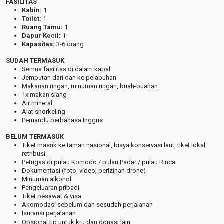
FASILITAS
Kabin:
1
Toilet:
1
Ruang Tamu:
1
Dapur Kecil:
1
Kapasitas:
3-6 orang
SUDAH TERMASUK
Semua fasilitas di dalam kapal
Jemputan dari dan ke pelabuhan
Makanan ringan, minuman ringan, buah-buahan
1x makan siang
Air mineral
Alat snorkeling
Pemandu berbahasa Inggris
BELUM TERMASUK
Tiket masuk ke taman nasional, biaya konservasi laut, tiket lokal
retribusi
Petugas di pulau Komodo / pulau Padar / pulau Rinca
Dokumentasi (foto, video, perizinan drone)
Minuman alkohol
Pengeluaran pribadi
Tiket pesawat & visa
Akomodasi sebelum dan sesudah perjalanan
Isuransi perjalanan
Opsional tip untuk kru dan donasi lain