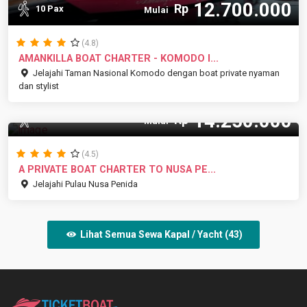
12.700.000
Rp
10 Pax
Mulai
(4.8)
AMANKILLA BOAT CHARTER - KOMODO I...
Jelajahi Taman Nasional Komodo dengan boat private nyaman
dan stylist
14.250.000
Rp
15 Pax
Mulai
(4.5)
A PRIVATE BOAT CHARTER TO NUSA PE...
Jelajahi Pulau Nusa Penida
Lihat Semua Sewa Kapal / Yacht (43)