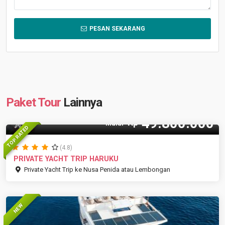
PESAN SEKARANG
Paket Tour
Lainnya
49.800.000
Rp
30 Pax
Mulai
TOP RATED
(4.8)
PRIVATE YACHT TRIP HARUKU
Private Yacht Trip ke Nusa Penida atau Lembongan
NEW