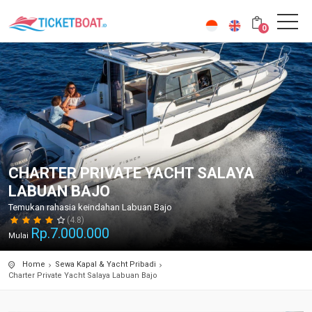
0
CHARTER PRIVATE YACHT SALAYA
LABUAN BAJO
Temukan rahasia keindahan Labuan Bajo
(4.8)
Rp.
7.000.000
Mulai
Home
Sewa Kapal & Yacht Pribadi
Charter Private Yacht Salaya Labuan Bajo