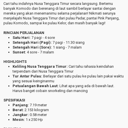
Cari tahu indahnya Nusa Tenggara Timur secara langsung. Bertemu
banyak Komodo dan berenang di laut sambil berlayar santai dengan
mereka yang akan menemanimu selama perjalanan! Nikmati serunya
menjelajahi Nusa Tenggara Timur dari
pulau Padar, pantai Pink Panjang,
pulau Komodo
, sampai ke
pulau Kelor
, dan masih banyak lagi!
RINCIAN PERJALANAN
Satu Hari:
7 pagi - 4 sore
Setengah Hari (Pagi):
7 pagi - 11.30 siang
Setengah Hari (Sore):
1 siang - 7 malam
Sunset:
4 sore - 7 malam
HIGHLIGHTS
Keliling Nusa Tenggara Timur:
Cari tahu rahasia keindahan
terpendam dari Nusa Tenggara Timur
Tur Antar Pulau:
Berlayar dari satu pulau ke pulau lain pakai waktu
yang sesuai keinginanmu
Petualangan Bawah Laut:
Lihat apa yang ada di bawah laut.
Harus banget cobain snorkeling dan mancing
SPESIFIKASI
Panjang:
7.19 meter
Berat:
2.153 kilogram
Jangkar:
0.58 meter
Mesin:
1 x 250 Hp