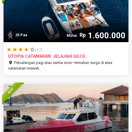
1.600.000
Rp
25 Pax
Mulai
(4.7)
UTOPIA CATAMARAN: JELAJAHI GILI D...
Petualangan pagi atau santai sore—temukan surga di atas
catamaran mewah.
NEW