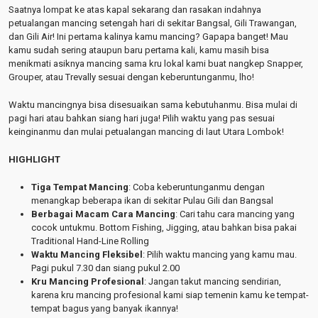
Saatnya lompat ke atas kapal sekarang dan rasakan indahnya
petualangan mancing setengah hari di sekitar Bangsal, Gili Trawangan,
dan Gili Air! Ini pertama kalinya kamu mancing? Gapapa banget! Mau
kamu sudah sering ataupun baru pertama kali, kamu masih bisa
menikmati asiknya mancing sama kru lokal kami buat nangkep Snapper,
Grouper, atau Trevally sesuai dengan keberuntunganmu, lho!
Waktu mancingnya bisa disesuaikan sama kebutuhanmu. Bisa mulai di
pagi hari atau bahkan siang hari juga! Pilih waktu yang pas sesuai
keinginanmu dan mulai petualangan mancing di laut Utara Lombok!
HIGHLIGHT
Tiga Tempat Mancing
: Coba keberuntunganmu dengan
menangkap beberapa ikan di sekitar Pulau Gili dan Bangsal
Berbagai Macam Cara Mancing
: Cari tahu cara mancing yang
cocok untukmu. Bottom Fishing, Jigging, atau bahkan bisa pakai
Traditional Hand-Line Rolling
Waktu Mancing Fleksibel
: Pilih waktu mancing yang kamu mau.
Pagi pukul 7.30 dan siang pukul 2.00
Kru Mancing Profesional
: Jangan takut mancing sendirian,
karena kru mancing profesional kami siap temenin kamu ke tempat-
tempat bagus yang banyak ikannya!