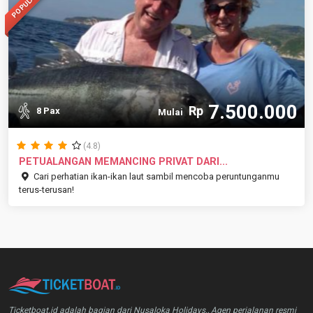
POPULAR
7.500.000
Rp
8 Pax
Mulai
(4.8)
PETUALANGAN MEMANCING PRIVAT DARI...
Cari perhatian ikan-ikan laut sambil mencoba peruntunganmu
terus-terusan!
Ticketboat.id adalah bagian dari Nusaloka Holidays., Agen perjalanan resmi