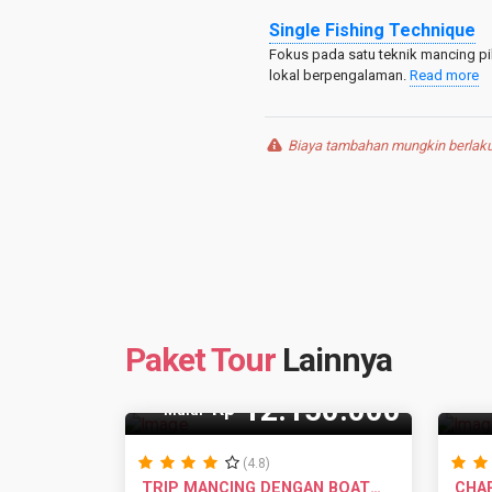
Single Fishing Technique
Fokus pada satu teknik mancing pi
lokal berpengalaman.
Read more
Biaya tambahan mungkin berlaku 
Paket Tour
Lainnya
10 Pax
9
12.150.000
Rp
Mulai
(4.8)
TRIP MANCING DENGAN BOAT
CHA