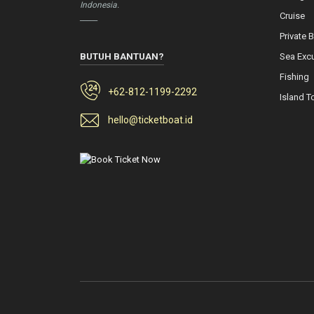
Indonesia.
Cruise
_____
Private 
BUTUH BANTUAN?
Sea Exc
Fishing
+62-812-1199-2292
Island T
hello@ticketboat.id