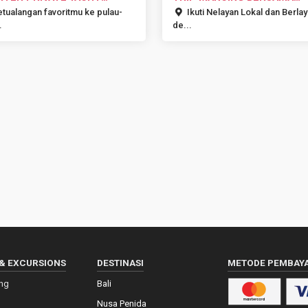
YA BALI
NELAYAN LOKA...
tualangan favoritmu ke pulau-
Ikuti Nelayan Lokal dan Berlay
.
de...
& EXCURSIONS
DESTINASI
METODE PEMBAY
ing
Bali
Nusa Penida