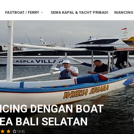
FASTBOAT / FERRY
SEWA KAPAL & YACHT PRIBADI
MANCING 
CING DENGAN BOAT
EA BALI SELATAN
(4.8)