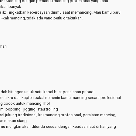
an:
Mancing dengan pemandu mancing profesional yang tahu
ikan banyak
aik:
Tingkatkan kepercayaan dirimu saat memancing. Mau kamu baru
i-kali mancing, tidak ada yang perlu ditakutkan!
aman
udah hitungan untuk satu kapal buat perjalanan pribadi
mua kru dan kapten bakal nemenin kamu mancing secara profesional.
g cocok untuk mancing, lho!
m, popping, jigging, atau trolling
al jukung tradisional, kru mancing profesional, peralatan mancing,
dan makan siang
mu mungkin akan ditunda sesuai dengan keadaan laut di hari yang