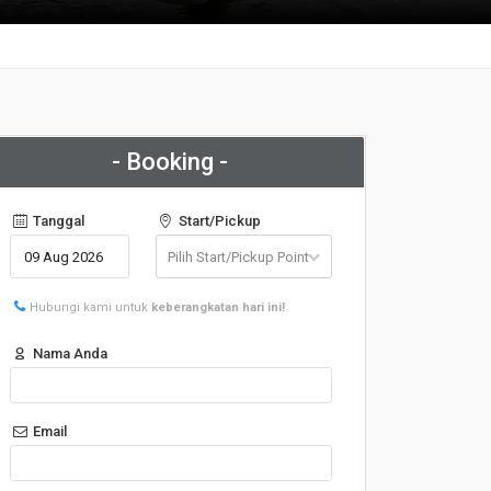
- Booking -
Tanggal
Start/Pickup
Hubungi kami untuk
keberangkatan hari ini!
Nama Anda
Email