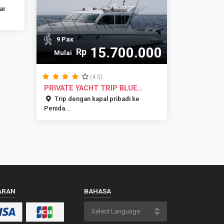
ar
9 Pax
15.700.000
Rp
Mulai
(4.5)
PRIVATE YACHT TRIP BLUE
MARLIN BA...
Trip dengan kapal pribadi ke
Penida...
ARAN
BAHASA