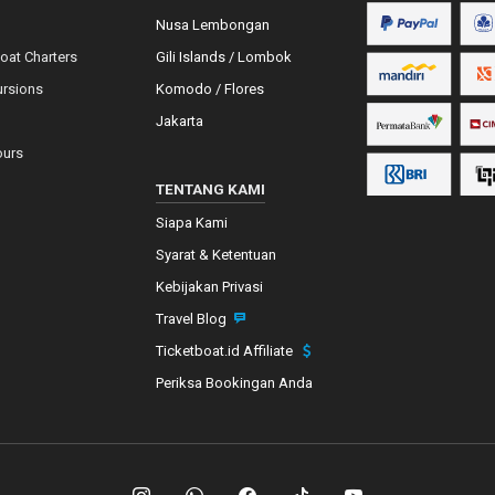
Nusa Lembongan
Boat Charters
Gili Islands / Lombok
ursions
Komodo / Flores
Jakarta
ours
TENTANG KAMI
Siapa Kami
Syarat & Ketentuan
Kebijakan Privasi
Travel Blog
Ticketboat.id Affiliate
Periksa Bookingan Anda