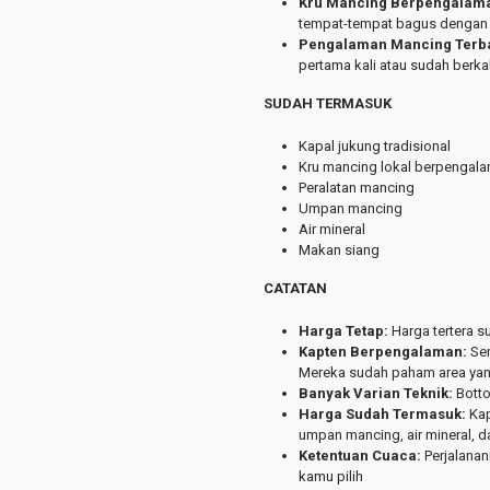
Kru Mancing Berpengalam
tempat-tempat bagus dengan 
Pengalaman Mancing Terb
pertama kali atau sudah berkal
SUDAH TERMASUK
Kapal jukung tradisional
Kru mancing lokal berpengal
Peralatan mancing
Umpan mancing
Air mineral
Makan siang
CATATAN
Harga Tetap:
Harga tertera s
Kapten Berpengalaman:
Se
Mereka sudah paham area yan
Banyak Varian Teknik:
Botto
Harga Sudah Termasuk:
Kap
umpan mancing, air mineral, 
Ketentuan Cuaca:
Perjalanan
kamu pilih