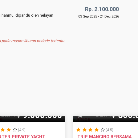
Rp. 2.100.000
lihanmu, dipandu oleh nelayan
03 Sep 2025 - 24 Dec 2026
pada musim liburan periode tertentu.
 Pax
9.000.000
500.
Rp
Rp
5 Pax
Mulai
Mulai
(4.9)
(4.5)
RTER PRIVATE YACHT
TRIP MANCING BERSAMA