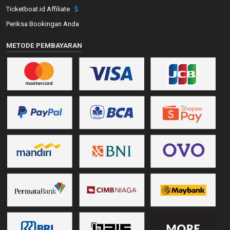
Ticketboat.id Affiliate
Periksa Bookingan Anda
METODE PEMBAYARAN