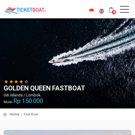
0
GOLDEN QUEEN FASTBOAT
Gili Islands / Lombok.
Rp
150.000
Mulai
Home
Fast Boat