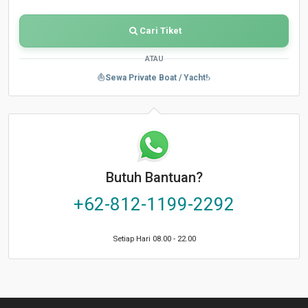
Cari Tiket
ATAU
›
⛵
Sewa Private Boat / Yacht!
Butuh Bantuan?
+62-812-1199-2292
Setiap Hari 08.00 - 22.00