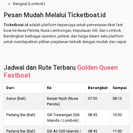
Bangsal (Lombok)
Pesan Mudah Melalui Ticketboat.id
Ticketboat.id
adalah platform terpercaya untuk pemesanan tiket fast
boat ke Nusa Penida, Nusa Lembongan, Kepulauan Gili, dan Lombok.
Bandingkan berbagai operator, jadwal, dan harga dalam satu platform
untuk mendapatkan pilihan perjalanan terbaik dengan mudah dan cepat.
Jadwal dan Rute Terbaru
Golden Queen
Fastboat
Dari
Ke
Berangkat
Sampai
Sanur (Bali)
Banjar Nyuh (Nusa
07:30
08:15
Penida)
Padang Bai (Bali)
Gili Trawangan (Gili
08:45
10:30
Islands / Lombok)
Padang Bai (Bali)
Gili Air (Gili Islands /
08:45
11:00