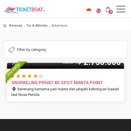
0
Beranda
Tur & Aktivitas
Adventure
2.750.000
Rp
15 Pax
Mulai
TOP RATED
(5)
SNORKELING PRIVAT KE SPOT MANTA POINT
Berenang bersama pari manta dan jelajahi kehidupan bawah
laut Nusa Penida.