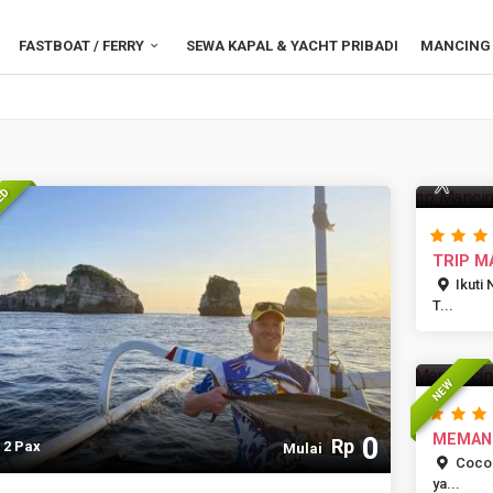
FASTBOAT / FERRY
SEWA KAPAL & YACHT PRIBADI
MANCING 
5 Pa
TED
TRIP M
Ikuti
T...
NEW
0
MEMANC
Rp
2 Pax
Mulai
Cocok
ya...