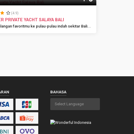
(4.9)
R PRIVATE YACHT SALAYA BALI
angan favoritmu ke pulau-pulau indah sekitar Bali...
ARAN
BAHASA