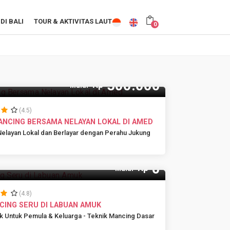
DI BALI
TOUR & AKTIVITAS LAUT
0
500.000
Rp
x
Mulai
(4.5)
ANCING BERSAMA NELAYAN LOKAL DI AMED
 Nelayan Lokal dan Berlayar dengan Perahu Jukung
0
Rp
Mulai
(4.8)
ING SERU DI LABUAN AMUK
 Untuk Pemula & Keluarga - Teknik Mancing Dasar