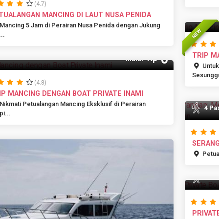
(4.7)
TUALANGAN MANCING DI LAUT NUSA PENIDA
Mancing 5 Jam di Perairan Nusa Penida dengan Jukung
NEW
..
0
TRIP M
Rp
10 Pax
Mulai
AMUK
Untuk
Sesunggu
(4.8)
IP MANCING DENGAN BOAT PRIVATE INAMI
Nikmati Petualangan Mancing Eksklusif di Perairan
4 Pa
i...
SERANG
TRADIS
Petua
8 Pa
PRIVAT