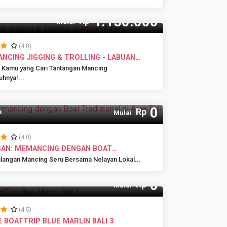
1.150.000
Rp
Mulai
(4.8)
ANCING JIGGING & TROLLING - LABUAN
 Kamu yang Cari Tantangan Mancing
hnya!...
0
Rp
x
Mulai
(4.8)
AN: MEMANCING DENGAN BOAT
IONAL DI AREA BALI SELATAN
langan Mancing Seru Bersama Nelayan Lokal...
0
Rp
x
Mulai
(4.5)
E BOATTRIP BLUE MARLIN BALI 3