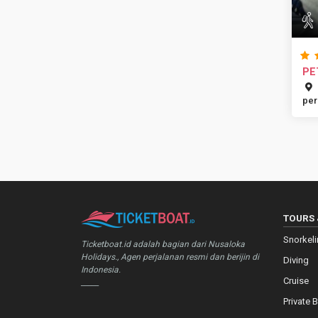
PE
DU
per
TOURS 
Snorkel
Ticketboat.id adalah bagian dari Nusaloka
Holidays., Agen perjalanan resmi dan berijin di
Diving
Indonesia.
Cruise
_____
Private 