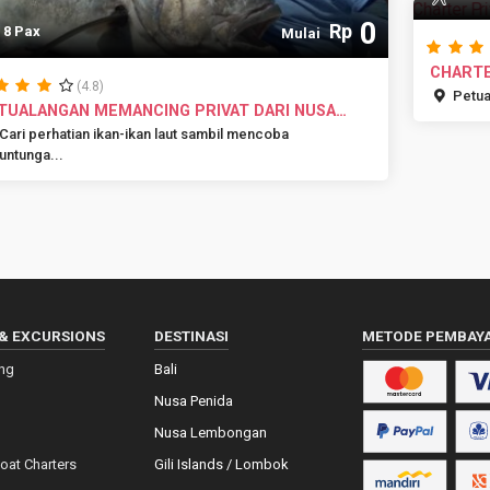
0
Rp
8 Pax
Mulai
CHARTE
(4.8)
Petual
TUALANGAN MEMANCING PRIVAT DARI NUSA
A
Cari perhatian ikan-ikan laut sambil mencoba
untunga...
& EXCURSIONS
DESTINASI
METODE PEMBAY
ing
Bali
Nusa Penida
Nusa Lembongan
Boat Charters
Gili Islands / Lombok