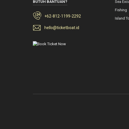
BUTUH BANTUAN?
Sea Exc
Fishing
+62-812-1199-2292
Island T
hello@ticketboat.id