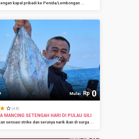
dengan kapal pribadi ke Penida/Lembongan ...
0
Rp
x
Mulai
(4.8)
A MANCING SETENGAH HARI DI PULAU GILI
n sensasi strike dan serunya narik ikan di surga ...
0
Rp
x
Mulai