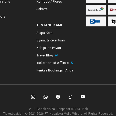
ursions
Komodo / Flores
Jakarta
ours
TENTANG KAMI
Siapa Kami
Syarat & Ketentuan
Kebijakan Privasi
Travel Blog
Ticketboat.id Affiliate
Periksa Bookingan Anda
Jl. Badak No.7a, Denpasar 80234 - Bali.
Ticketboat.id™. © 2021-2026 PT. Nusaloka Mulia Wisata. All Rights Reserved.