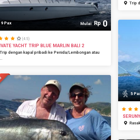
Trip 
0
Rp
9 Pax
Mulai
(4.5)
IVATE YACHT TRIP BLUE MARLIN BALI 2
Trip dengan kapal pribadi ke Penida/Lembongan atau
..
AR
5 Pa
SERUNY
Rasaka
9 Pa