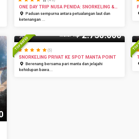
(4.8)
ONE DAY TRIP NUSA PENIDA: SNORKELING &
J...
Paduan sempurna antara petualangan laut dan
ketenangan ...
2.750.000
Rp
15 Pax
Mulai
TOP RATED
TOP 
(5)
SNORKELING PRIVAT KE SPOT MANTA POINT
Berenang bersama pari manta dan jelajahi
kehidupan bawa...
0