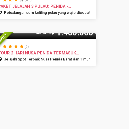
(4.8)
PAKET JELAJAH 3 PULAU: PENIDA -
LEMBONGA...
Petualangan seru keliling pulau yang wajib dicoba!
1.400.000
Rp
Mulai
RATED
(5)
TOUR 2 HARI NUSA PENIDA TERMASUK
SNORKEL...
Jelajahi Spot Terbaik Nusa Penida Barat dan Timur