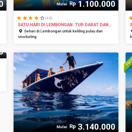
0
1.100.000
Rp
Mulai
(4.8)
SATU HARI DI LEMBONGAN: TUR DARAT DAN
SN...
P
Sehari di Lembongan untuk keliling pulau dan
snorkeling
k
0
TOP 
3.140.000
Rp
Mulai