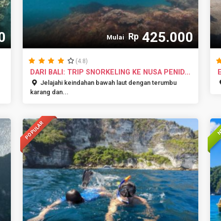
0
425.000
Rp
Mulai
(4.8)
DARI BALI: TRIP SNORKELING KE NUSA PENID...
Jelajahi keindahan bawah laut dengan terumbu
karang dan...
POPULAR
N