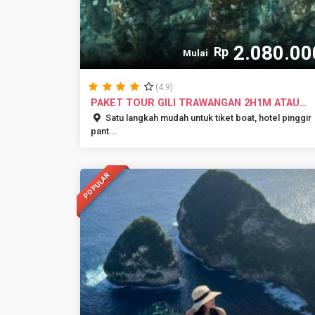
2.080.00
Rp
Mulai
(4.9)
PAKET TOUR GILI TRAWANGAN 2H1M ATAU
3H2M
Satu langkah mudah untuk tiket boat, hotel pinggir
pant...
POPULAR