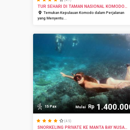
(4.7)
TUR SEHARI DI TAMAN NASIONAL KOMODO
DENG...
Temukan Kepulauan Komodo dalam Perjalanan
yang Menyentu...
1.400.00
Rp
15 Pax
Mulai
(4.5)
SNORKELING PRIVATE KE MANTA BAY NUSA