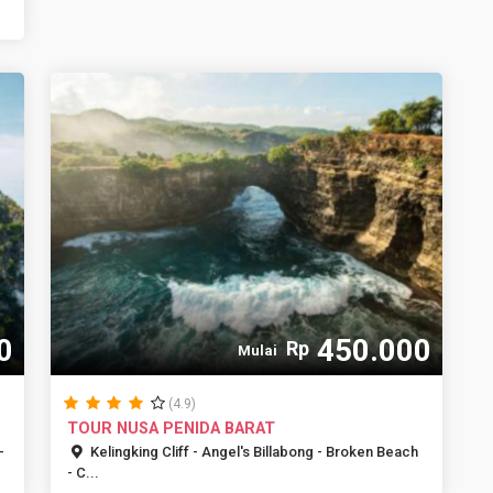
0
450.000
Rp
Mulai
(4.9)
TOUR NUSA PENIDA BARAT
-
Kelingking Cliff - Angel's Billabong - Broken Beach
- C...