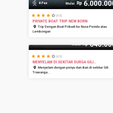
6.000.00
Rp
8 Pax
Mulai
(4.5)
PRIVATE BOAT TRIP NEW BORN
Trip Dengan Boat Pribadi ke Nusa Penida atau
Lembongan
640.00
Rp
Mulai
(4.5)
MENYELAM DI SEKITAR SURGA GILI
TRAWANGAN
Menyelam dengan penyu dan ikan di sekitar Gili
Trawanga...