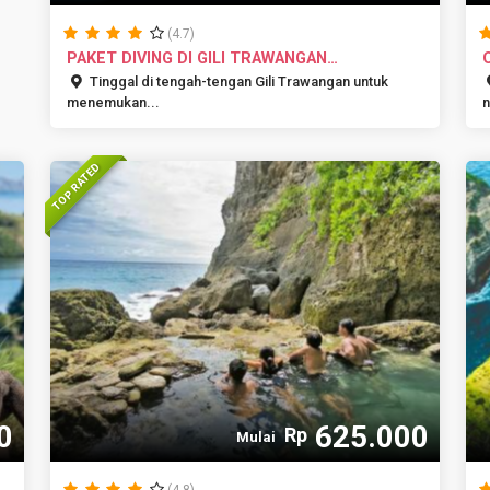
(4.7)
PAKET DIVING DI GILI TRAWANGAN
BERANGKAT...
Tinggal di tengah-tengan Gili Trawangan untuk
menemukan...
n
TOP RATED
0
625.000
Rp
Mulai