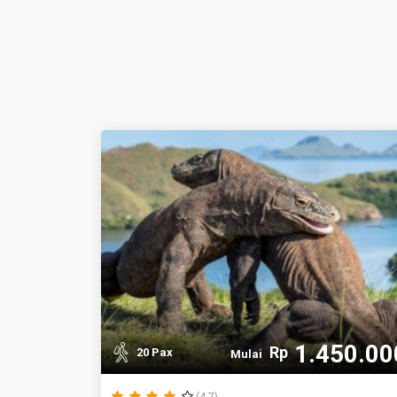
1.450.00
Rp
20 Pax
Mulai